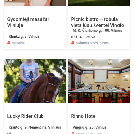
Gydomieji masažai
Picnic bistro – tobula
Vilniuje
vieta jūsų šventei Vingio
M. K. Čiurlionio g. 100, Vilnius
parke
Kliniku g, 3, Vilnius
03134, Lietuva
#
#
masažai
pobūvių salės, pirtys
Lucky Rider Club
Rinno Hotel
Kranto g. 9, Nemenčinė, Vilniaus
Vingrių g. 25, Vilnius
#
raj.
patalpos nuomai