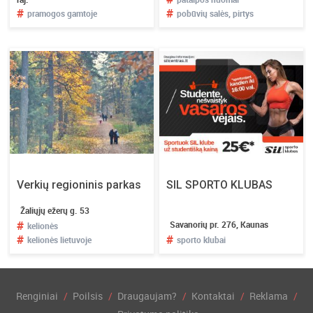
#
#
pramogos gamtoje
pobūvių salės, pirtys
Verkių regioninis parkas
SIL SPORTO KLUBAS
Žaliųjų ežerų g. 53
#
Savanorių pr. 276, Kaunas
kelionės
#
#
kelionės lietuvoje
sporto klubai
Renginiai
Poilsis
Draugaujam?
Kontaktai
Reklama