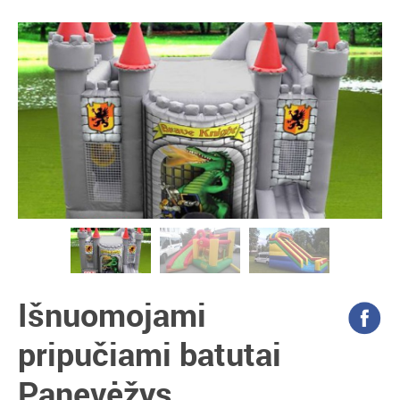
Išnuomojami
pripučiami batutai
Panevėžys