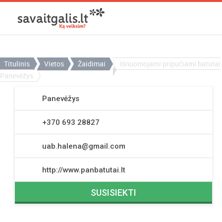
Titulinis
Vietos
Žaidimai
Išnuomojami pripučiami batutai
Panevėžys
Panevėžys
+370 693 28827
uab.halena@gmail.com
http://www.panbatutai.lt
SUSISIEKTI