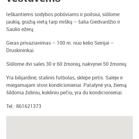
Ieškantiems sodybos pobūviams ir poilsiui, siūlome
jaukią, gražią vietą tarp miškų – šalia Giedvardžio ir
Saulio ežerų.
Geras privaziavimas – 100 m. nuo kelio Seirijai –
Druskininkai.
Siūlome dvi sales 30 ir 60 žmonių, nakvynei 50 žmonių.
Yra bilijardinė, stalinis futbolas, sklepe pirtis. Salėje ir
miegamajam stovi kondicionieriai. Patalynė yra, žiemą
šildoma židiniu, kokliniu pečiu, yra du kondicionieriai.
Tel.: 861621373