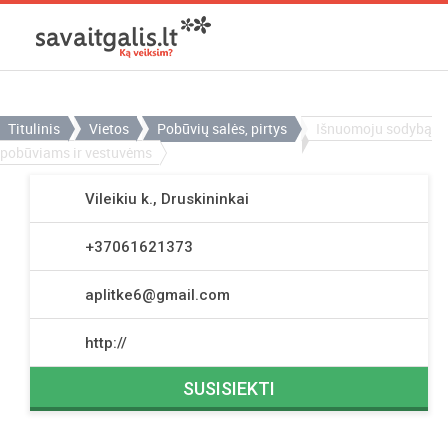
Titulinis
Vietos
Pobūvių salės, pirtys
Išnuomoju sodybą
pobūviams ir vestuvėms
Vileikiu k., Druskininkai
+37061621373
aplitke6@gmail.com
http://
SUSISIEKTI