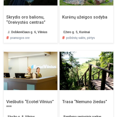
Skrydis oro balionu,
Kurėnų užeigos sodyba
“Oreivystės centras”
J. Dobkevičiaus g. 6, Vilnius
Ežero g. 5, Kurėnai
#
#
pramogos ore
pobūvių salės, pirtys
Viešbutis “Ecotel Vilnius”
Trasa “Nemuno žiedas”
***
Slucko g. 8, Vilnius
Rambyno regioninis parkas