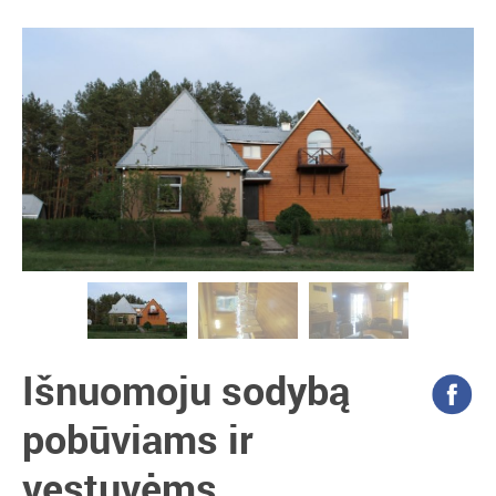
Išnuomoju sodybą
pobūviams ir
vestuvėms