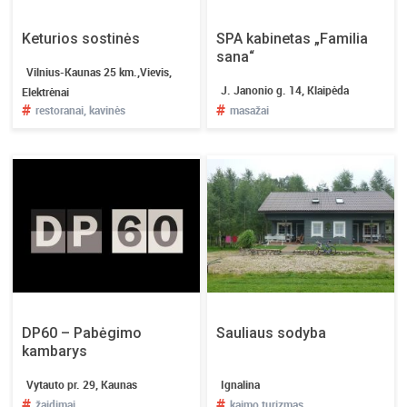
Keturios sostinės
SPA kabinetas „Familia
sana“
Vilnius-Kaunas 25 km.,Vievis,
J. Janonio g. 14, Klaipėda
Elektrėnai
#
#
restoranai, kavinės
masažai
DP60 – Pabėgimo
Sauliaus sodyba
kambarys
Vytauto pr. 29, Kaunas
Ignalina
#
#
žaidimai
kaimo turizmas