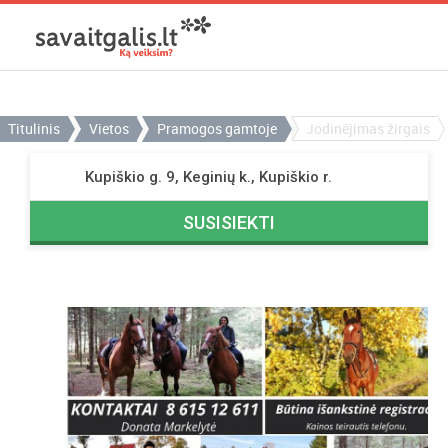
Titulinis
Vietos
Pramogos gamtoje
Jodinėjimas žirgais
Kupiškio g. 9, Keginių k., Kupiškio r.
SUSISIEKTI