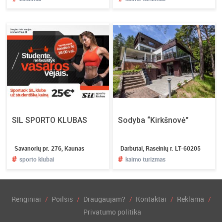
SIL SPORTO KLUBAS
Sodyba “Kirkšnovė”
Savanorių pr. 276, Kaunas
Darbutai, Raseinių r. LT-60205
#
#
sporto klubai
kaimo turizmas
Renginiai
Poilsis
Draugaujam?
Kontaktai
Reklama
Privatumo politika