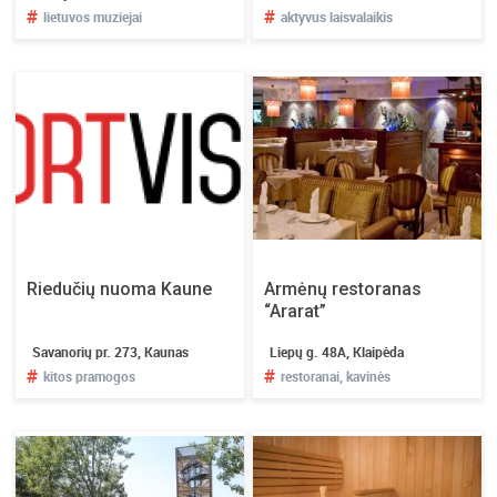
#
#
lietuvos muziejai
aktyvus laisvalaikis
Riedučių nuoma Kaune
Armėnų restoranas
“Ararat”
Savanorių pr. 273, Kaunas
Liepų g. 48A, Klaipėda
#
#
kitos pramogos
restoranai, kavinės