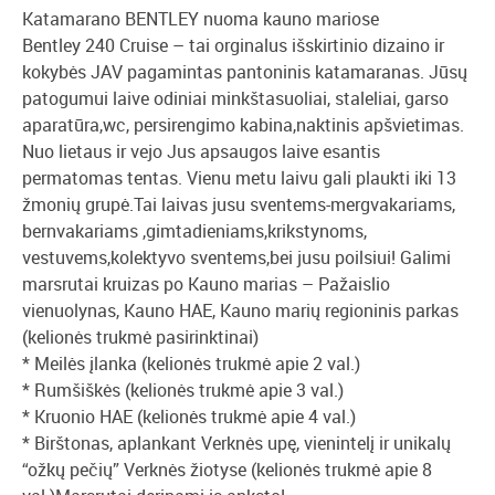
Katamarano BENTLEY nuoma kauno mariose
Bentley 240 Cruise – tai orginalus išskirtinio dizaino ir
kokybės JAV pagamintas pantoninis katamaranas. Jūsų
patogumui laive odiniai minkštasuoliai, staleliai, garso
aparatūra,wc, persirengimo kabina,naktinis apšvietimas.
Nuo lietaus ir vejo Jus apsaugos laive esantis
permatomas tentas. Vienu metu laivu gali plaukti iki 13
žmonių grupė.Tai laivas jusu sventems-mergvakariams,
bernvakariams ,gimtadieniams,krikstynoms,
vestuvems,kolektyvo sventems,bei jusu poilsiui! Galimi
marsrutai kruizas po Kauno marias – Pažaislio
vienuolynas, Kauno HAE, Kauno marių regioninis parkas
(kelionės trukmė pasirinktinai)
* Meilės įlanka (kelionės trukmė apie 2 val.)
* Rumšiškės (kelionės trukmė apie 3 val.)
* Kruonio HAE (kelionės trukmė apie 4 val.)
* Birštonas, aplankant Verknės upę, vienintelį ir unikalų
“ožkų pečių” Verknės žiotyse (kelionės trukmė apie 8