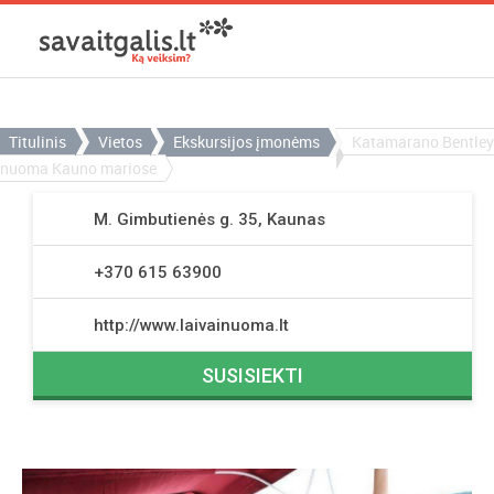
Titulinis
Vietos
Ekskursijos įmonėms
Katamarano Bentley
nuoma Kauno mariose
M. Gimbutienės g. 35, Kaunas
+370 615 63900
http://www.laivainuoma.lt
SUSISIEKTI