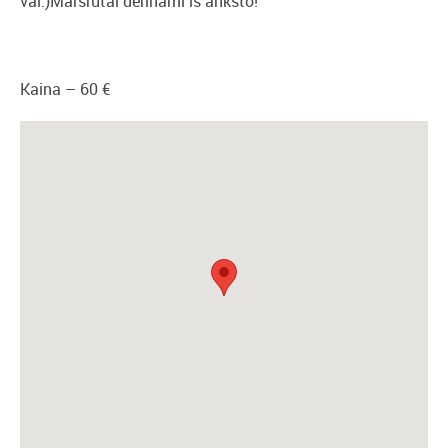
val.)Marsrutai derinami is anksto!
Kaina – 60 €