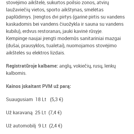
stovėjimo aikštelė, sukurtos poilsio zonos, atvirų
laužaviečių vietos, sporto aikštynas, smėlėtas
paplūdimys. Įrengtos dvi pirtys (garinė pirtis su vandens
kaskadomis bei vandens čiuožykla ir sauna su vandens
kubilu), erdvus restoranas, jauki kavinė rūsyje.
Kempinge naujai įrengti modernūs sanitariniai mazgai
(dušai, prausyklos, tualetai), nuomojamos stovėjimo
aikštelės su elektros lizdais.
Registratūroje kalbame:
anglų, vokiečių, rusų, lenkų
kalbomis.
Kainos įskaitant PVM už parą:
Suaugusiam 18 Lt (5,3 €)
Už karavaną 25 Lt (7,4 €)
Už automobilį 9 Lt (2,4 €)