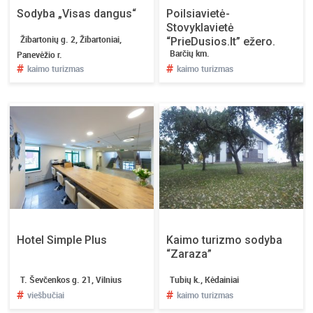
Sodyba „Visas dangus“
Poilsiavietė-
Stovyklavietė
Žibartonių g. 2, Žibartoniai,
“PrieDusios.lt” ežero.
Barčių km.
Panevėžio r.
#
#
kaimo turizmas
kaimo turizmas
Hotel Simple Plus
Kaimo turizmo sodyba
“Zaraza”
T. Ševčenkos g. 21, Vilnius
Tubių k., Kėdainiai
#
#
viešbučiai
kaimo turizmas