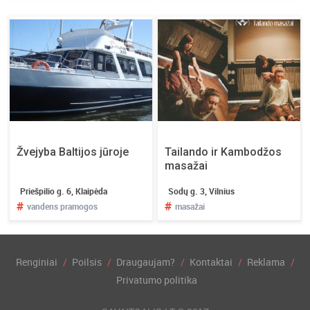
Žvejyba Baltijos jūroje
Tailando ir Kambodžos
masažai
Priešpilio g. 6, Klaipėda
Sodų g. 3, Vilnius
#
#
vandens pramogos
masažai
Renginiai
Poilsis
Draugaujam?
Kontaktai
Reklama
Privatumo politika