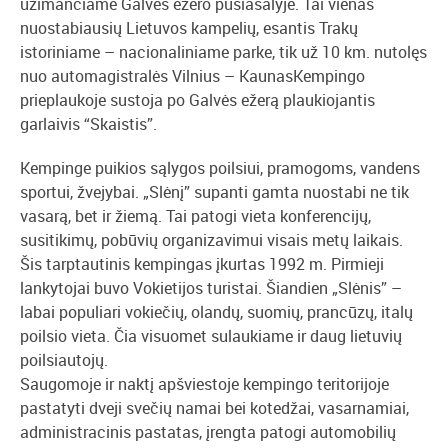
užimančiame Galvės ežero pusiasalyje. Tai vienas
nuostabiausių Lietuvos kampelių, esantis Trakų
istoriniame – nacionaliniame parke, tik už 10 km. nutolęs
nuo automagistralės Vilnius – KaunasKempingo
prieplaukoje sustoja po Galvės ežerą plaukiojantis
garlaivis “Skaistis”.
Kempinge puikios sąlygos poilsiui, pramogoms, vandens
sportui, žvejybai. „Slėnį” supanti gamta nuostabi ne tik
vasarą, bet ir žiemą. Tai patogi vieta konferencijų,
susitikimų, pobūvių organizavimui visais metų laikais.
Šis tarptautinis kempingas įkurtas 1992 m. Pirmieji
lankytojai buvo Vokietijos turistai. Šiandien „Slėnis” –
labai populiari vokiečių, olandų, suomių, prancūzų, italų
poilsio vieta. Čia visuomet sulaukiame ir daug lietuvių
poilsiautojų.
Saugomoje ir naktį apšviestoje kempingo teritorijoje
pastatyti dveji svečių namai bei kotedžai, vasarnamiai,
administracinis pastatas, įrengta patogi automobilių