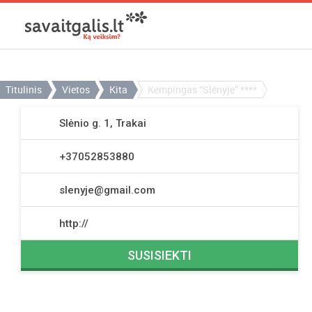
Titulinis
Vietos
Kita
Kempingas “Slėnyje” ****
Slėnio g. 1, Trakai
+37052853880
slenyje@gmail.com
http://
SUSISIEKTI