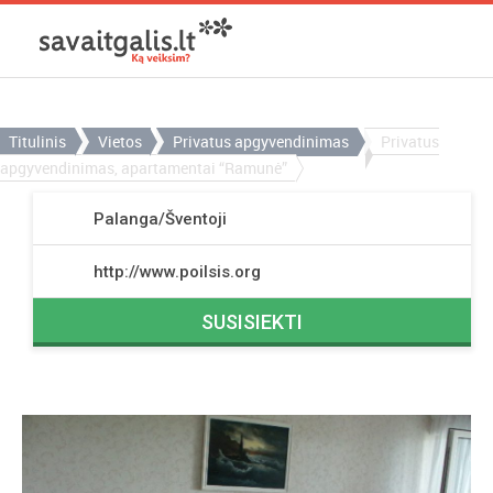
Titulinis
Vietos
Privatus apgyvendinimas
Privatus
apgyvendinimas, apartamentai “Ramunė”
Palanga/Šventoji
http://www.poilsis.org
SUSISIEKTI