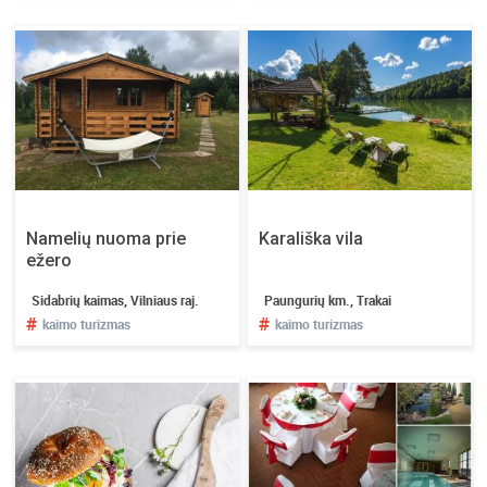
Namelių nuoma prie
Karališka vila
ežero
Sidabrių kaimas, Vilniaus raj.
Paungurių km., Trakai
#
#
kaimo turizmas
kaimo turizmas