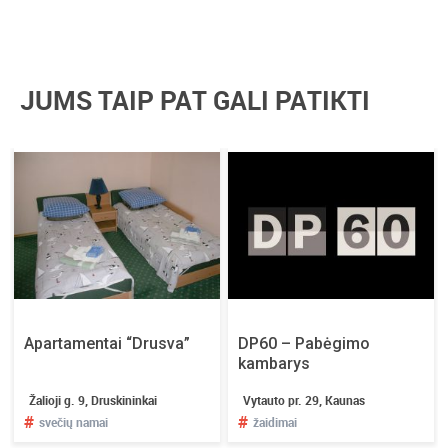
JUMS TAIP PAT GALI PATIKTI
Apartamentai “Drusva”
DP60 – Pabėgimo
kambarys
Žalioji g. 9, Druskininkai
Vytauto pr. 29, Kaunas
#
#
svečių namai
žaidimai