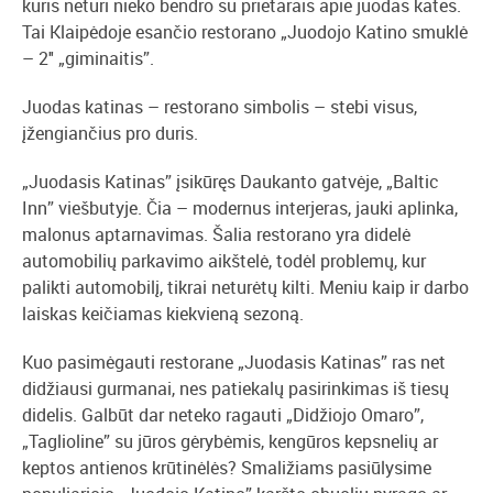
kuris neturi nieko bendro su prietarais apie juodas kates.
Tai Klaipėdoje esančio restorano „Juodojo Katino smuklė
– 2″ „giminaitis”.
Juodas katinas – restorano simbolis – stebi visus,
įžengiančius pro duris.
„Juodasis Katinas” įsikūręs Daukanto gatvėje, „Baltic
Inn” viešbutyje. Čia – modernus interjeras, jauki aplinka,
malonus aptarnavimas. Šalia restorano yra didelė
automobilių parkavimo aikštelė, todėl problemų, kur
palikti automobilį, tikrai neturėtų kilti. Meniu kaip ir darbo
laiskas keičiamas kiekvieną sezoną.
Kuo pasimėgauti restorane „Juodasis Katinas” ras net
didžiausi gurmanai, nes patiekalų pasirinkimas iš tiesų
didelis. Galbūt dar neteko ragauti „Didžiojo Omaro”,
„Taglioline” su jūros gėrybėmis, kengūros kepsnelių ar
keptos antienos krūtinėlės? Smaližiams pasiūlysime