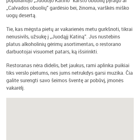
populiariojo „Juodojo Katino” karšto obuolių pyrago ar
„Calvados obuolių” gardėsio bei, žinoma, varškės miško
uogų desertą.
Tie, kas mėgsta pietų ar vakarienės metu gurkšnoti, tikrai
nenusivils, užsukę į „Juodąjį Katiną”. Jus nustebins
platus alkoholinių gėrimų asortimentas, o restorano
darbuotojai visuomet patars, ką išsirinkti.
Restoranas nėra didelis, bet jaukus, rami aplinka puikiai
tiks verslo pietums, nes jums netrukdys garsi muzika. Čia
galite surengti savo šeimos šventę ar pobūvį, įmonės
vakarėlį.