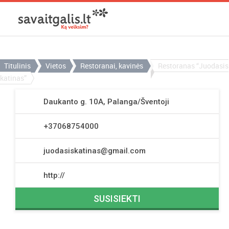
Titulinis
Vietos
Restoranai, kavinės
Restoranas “Juodasis
katinas”
Daukanto g. 10A, Palanga/Šventoji
+37068754000
juodasiskatinas@gmail.com
http://
SUSISIEKTI