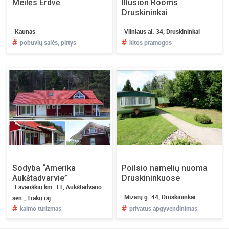
Meilės Erdvė
Illusion Rooms
Druskininkai
Kaunas
Vilniaus al. 34, Druskininkai
#
#
pobūvių salės, pirtys
kitos pramogos
Sodyba “Amerika
Poilsio namelių nuoma
Aukštadvaryje”
Druskininkuose
Lavariškių km. 11, Aukštadvario
Mizarų g. 44, Druskininkai
sen., Trakų raj.
#
#
kaimo turizmas
privatus apgyvendinimas