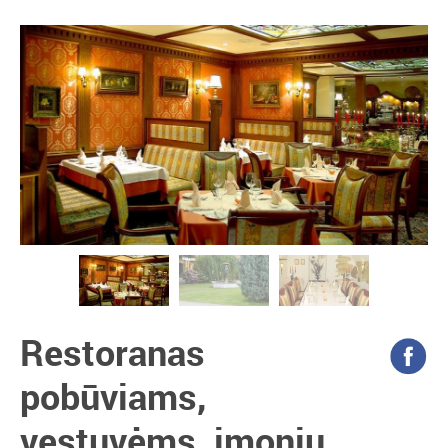
Restoranas
pobūviams,
vestuvėms, įmonių