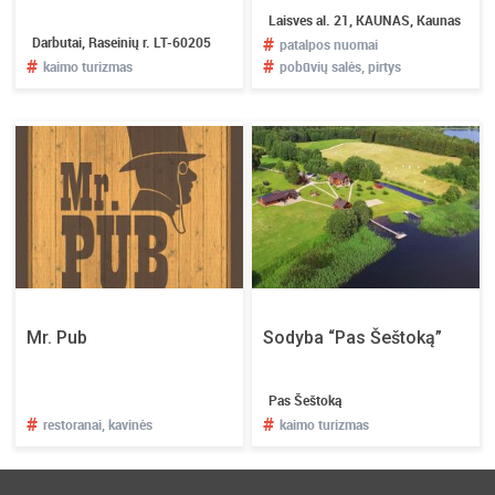
Laisves al. 21, KAUNAS, Kaunas
#
Darbutai, Raseinių r. LT-60205
patalpos nuomai
#
#
kaimo turizmas
pobūvių salės, pirtys
Mr. Pub
Sodyba “Pas Šeštoką”
Pas Šeštoką
#
#
restoranai, kavinės
kaimo turizmas