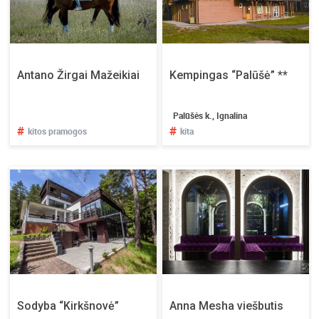
Antano Žirgai Mažeikiai
Kempingas “Palūšė” **
Palūšės k., Ignalina
#
#
kitos pramogos
kita
Sodyba “Kirkšnovė”
Anna Mesha viešbutis