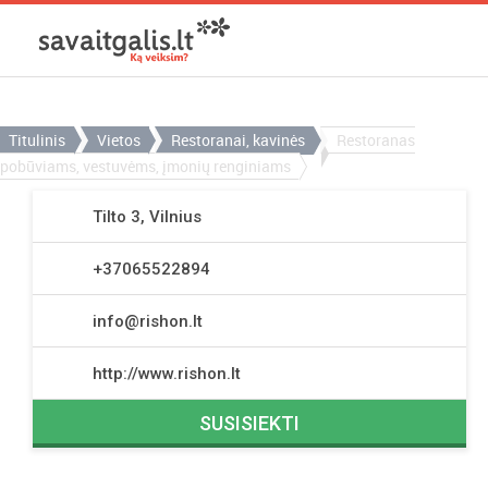
Titulinis
Vietos
Restoranai, kavinės
Restoranas
pobūviams, vestuvėms, įmonių renginiams
Tilto 3, Vilnius
+37065522894
info@rishon.lt
http://www.rishon.lt
SUSISIEKTI