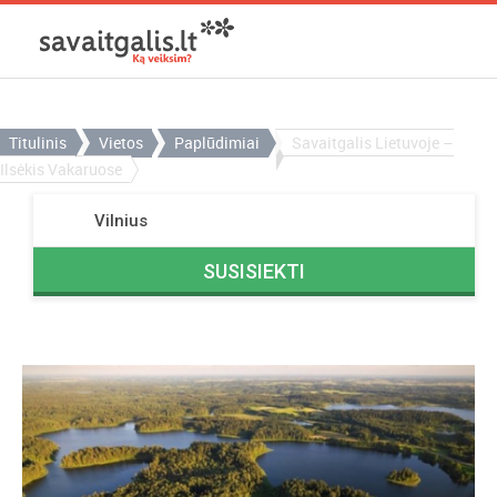
Titulinis
Vietos
Paplūdimiai
Savaitgalis Lietuvoje –
Ilsėkis Vakaruose
Vilnius
SUSISIEKTI