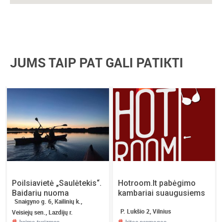
JUMS TAIP PAT GALI PATIKTI
Poilsiavietė „Saulėtekis“.
Hotroom.lt pabėgimo
Baidarių nuoma
kambariai suaugusiems
Snaigyno g. 6, Kailinių k.,
P. Lukšio 2, Vilnius
Veisiejų sen., Lazdijų r.
#
#
kaimo turizmas
kitos pramogos