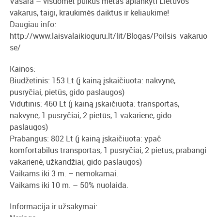
Vasara – visuomet puikus metas aplankyti Lietuvos
vakarus, taigi, kraukimės daiktus ir keliaukime!
Daugiau info:
http://www.laisvalaikioguru.lt/lit/Blogas/Poilsis_vakaruo
se/
Kainos:
Biudžetinis: 153 Lt (į kainą įskaičiuota: nakvynė,
pusryčiai, pietūs, gido paslaugos)
Vidutinis: 460 Lt (į kainą įskaičiuota: transportas,
nakvynė, 1 pusryčiai, 2 pietūs, 1 vakarienė, gido
paslaugos)
Prabangus: 802 Lt (į kainą įskaičiuota: ypač
komfortabilus transportas, 1 pusryčiai, 2 pietūs, prabangi
vakarienė, užkandžiai, gido paslaugos)
Vaikams iki 3 m. – nemokamai.
Vaikams iki 10 m. – 50% nuolaida.
Informacija ir užsakymai: