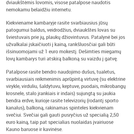
dviaukštėmis lovomis, visose patalpose naudotis
nemokamu belaidžiu internetu.
Kiekviename kambaryje rasite svarbiausius jūsų
patogumui baldus, veidrodžius, dviaukštes lovas su
šviestuvais prie jų, plaukų džiovintuvus. Patalynė bei jos
užvalkalai įskaičiuoti į kainą, rankšluosčiai gali būti
išsinuomojami už 1 euro mokestį. Dešimties miegamų
lovų kambarys turi atskirą balkoną su vaizdu į gatvę.
Patalpose rasite bendro naudojimo dušus, tualetus,
svarbiausiais reikmenimis aprūpintą virtuvę (su elektrine
virykle, virduliu, šaldytuvu, keptuve, puodais, mikrobangų
krosnele, stalo įrankiais ir indais) sujungtą su jaukia
bendra erdve, kurioje rasite televizorių (rodantį sporto
kanalus), balkoną, rakinamas spinteles kiekvienam
svečiui. Svečiai gali gauti pusryčius už specialią 2,50
euro kainą, taip pat specialias nuolaidas įvairiuose
Kauno baruose ir kavinėse.