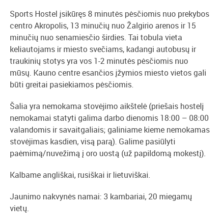
Sports Hostel įsikūręs 8 minutės pėsčiomis nuo prekybos
centro Akropolis, 13 minučių nuo Žalgirio arenos ir 15
minučių nuo senamiesčio širdies. Tai tobula vieta
keliautojams ir miesto svečiams, kadangi autobusų ir
traukinių stotys yra vos 1-2 minutės pėsčiomis nuo
mūsų. Kauno centre esančios įžymios miesto vietos gali
būti greitai pasiekiamos pėsčiomis.
Šalia yra nemokama stovėjimo aikštelė (priešais hostelį
nemokamai statyti galima darbo dienomis 18:00 – 08:00
valandomis ir savaitgaliais; galiniame kieme nemokamas
stovėjimas kasdien, visą parą). Galime pasiūlyti
paėmimą/nuvežimą į oro uostą (už papildomą mokestį).
Kalbame angliškai, rusiškai ir lietuviškai.
Jaunimo nakvynės namai: 3 kambariai, 20 miegamų
vietų.