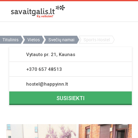
Titulinis
Vietos
Svečių namai
Sports Hostel
Vytauto pr. 21, Kaunas
+370 657 48513
hostel@happyinn.lt
SUSISIEKTI