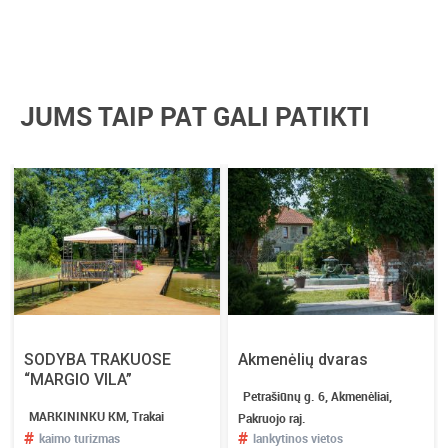
JUMS TAIP PAT GALI PATIKTI
SODYBA TRAKUOSE
Akmenėlių dvaras
“MARGIO VILA”
Petrašiūnų g. 6, Akmenėliai,
MARKININKU KM, Trakai
Pakruojo raj.
#
#
kaimo turizmas
lankytinos vietos