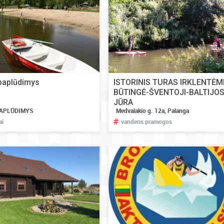
paplūdimys
ISTORINIS TURAS IRKLENTĖM
BŪTINGĖ-ŠVENTOJI-BALTIJO
JŪRA
PAPLŪDIMYS
Medvalakio g. 12a, Palanga
#
ai
vandens pramogos