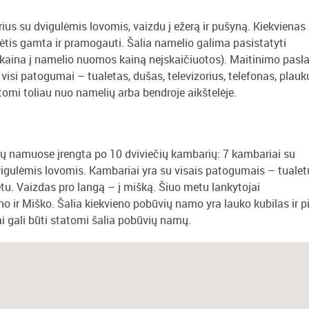
ius su dvigulėmis lovomis, vaizdu į ežerą ir pušyną. Kiekvienas
gėrėtis gamta ir pramogauti. Šalia namelio galima pasistatyti
kaina į namelio nuomos kainą neįskaičiuotos). Maitinimo pasl
isi patogumai – tualetas, dušas, televizorius, telefonas, plauk
atomi toliau nuo namelių arba bendroje aikštelėje.
 namuose įrengta po 10 dviviečių kambarių: 7 kambariai su
igulėmis lovomis. Kambariai yra su visais patogumais – tualet
netu. Vaizdas pro langą – į mišką. Šiuo metu lankytojai
r Miško. Šalia kiekvieno pobūvių namo yra lauko kubilas ir pir
i gali būti statomi šalia pobūvių namų.