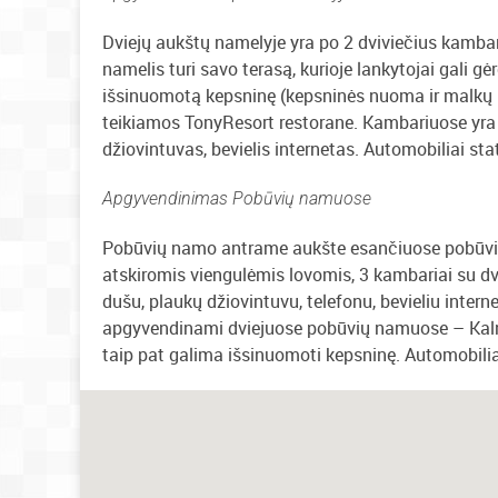
Dviejų aukštų namelyje yra po 2 dviviečius kambar
namelis turi savo terasą, kurioje lankytojai gali 
išsinuomotą kepsninę (kepsninės nuoma ir malkų 
teikiamos TonyResort restorane. Kambariuose yra v
džiovintuvas, bevielis internetas. Automobiliai st
Apgyvendinimas Pobūvių namuose
Pobūvių namo antrame aukšte esančiuose pobūvių
atskiromis viengulėmis lovomis, 3 kambariai su dv
dušu, plaukų džiovintuvu, telefonu, bevieliu inter
apgyvendinami dviejuose pobūvių namuose – Kalno i
taip pat galima išsinuomoti kepsninę. Automobilia