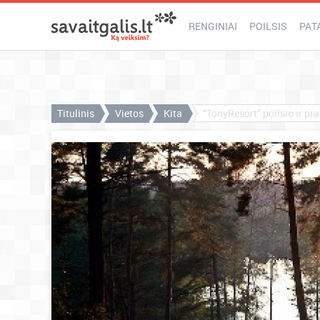
RENGINIAI
POILSIS
PAT
Titulinis
Vietos
Kita
“TonyResort” poilsio ir p