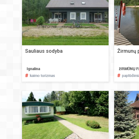
Sauliaus sodyba
Žirmunų 
Ignalina
žIRMŪNŲ 
#
#
kaimo turizmas
paplūdimi