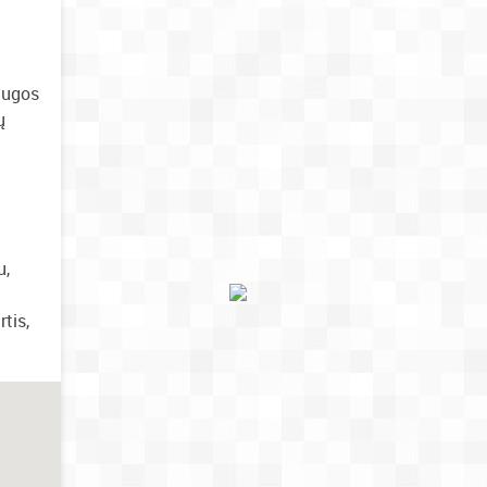
augos
ų
u,
tis,