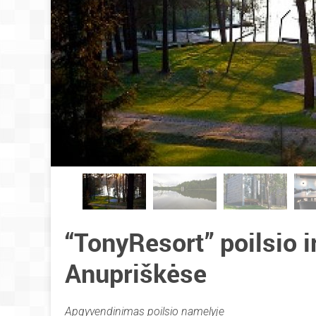
“TonyResort” poilsio 
Anupriškėse
Apgyvendinimas poilsio namelyje