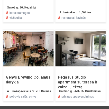
Senoji g. 16, Kėdainiai
#
J. Jasinskio g. 1, Vilnius
kitos pramogos
#
#
viešbučiai
restoranai, kavinės
Genys Brewing Co. alaus
Pegasus Studio
darykla
apartment su terasa ir
vaizdu į ežerą
A. Juozapavičiaus pr. 7H, Kaunas
Gardino g. 56H-16, Druskininkai
Druskininkuose
#
#
pobūvių salės, pirtys
privatus apgyvendinimas