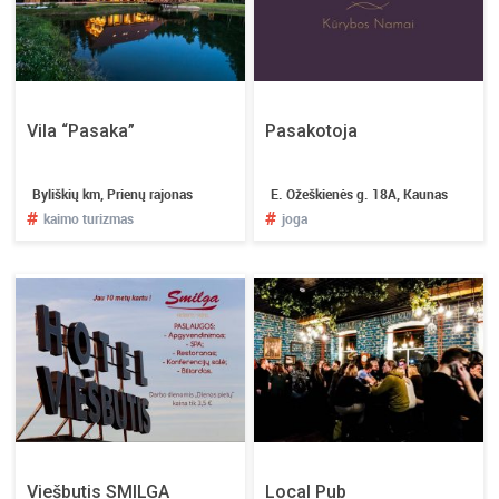
Vila “Pasaka”
Pasakotoja
Byliškių km, Prienų rajonas
E. Ožeškienės g. 18A, Kaunas
#
#
kaimo turizmas
joga
Viešbutis SMILGA
Local Pub