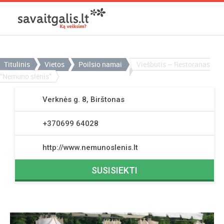
Titulinis
Vietos
Poilsio namai
Viešbutis – Restoranas
“Nemuno slėnis”
Verknės g. 8, Birštonas
+370699 64028
http://www.nemunoslenis.lt
SUSISIEKTI