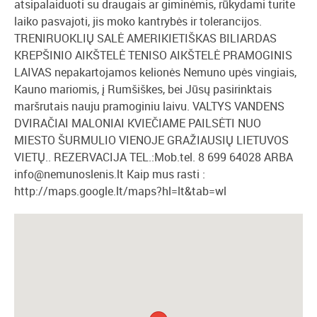
atsipalaiduoti su draugais ar giminėmis, rūkydami turite
laiko pasvajoti, jis moko kantrybės ir tolerancijos.
TRENIRUOKLIŲ SALĖ AMERIKIETIŠKAS BILIARDAS
KREPŠINIO AIKŠTELĖ TENISO AIKŠTELĖ PRAMOGINIS
LAIVAS nepakartojamos kelionės Nemuno upės vingiais,
Kauno mariomis, į Rumšiškes, bei Jūsų pasirinktais
maršrutais nauju pramoginiu laivu. VALTYS VANDENS
DVIRAČIAI MALONIAI KVIEČIAME PAILSĖTI NUO
MIESTO ŠURMULIO VIENOJE GRAŽIAUSIŲ LIETUVOS
VIETŲ.. REZERVACIJA TEL.:Mob.tel. 8 699 64028 ARBA
info@nemunoslenis.lt
Kaip mus rasti :
http://maps.google.lt/maps?hl=lt&tab=wl