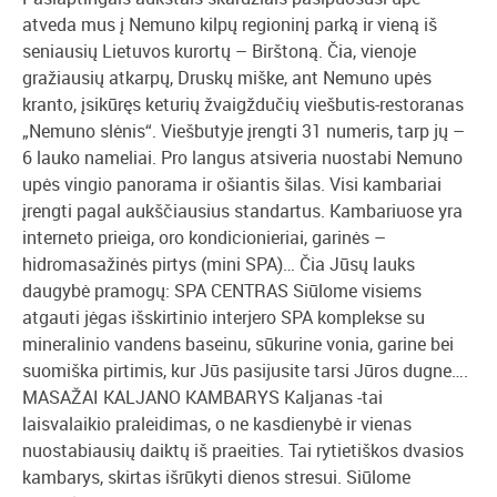
atveda mus į Nemuno kilpų regioninį parką ir vieną iš
seniausių Lietuvos kurortų – Birštoną. Čia, vienoje
gražiausių atkarpų, Druskų miške, ant Nemuno upės
kranto, įsikūręs keturių žvaigždučių viešbutis-restoranas
„Nemuno slėnis“. Viešbutyje įrengti 31 numeris, tarp jų –
6 lauko nameliai. Pro langus atsiveria nuostabi Nemuno
upės vingio panorama ir ošiantis šilas. Visi kambariai
įrengti pagal aukščiausius standartus. Kambariuose yra
interneto prieiga, oro kondicionieriai, garinės –
hidromasažinės pirtys (mini SPA)… Čia Jūsų lauks
daugybė pramogų: SPA CENTRAS Siūlome visiems
atgauti jėgas išskirtinio interjero SPA komplekse su
mineralinio vandens baseinu, sūkurine vonia, garine bei
suomiška pirtimis, kur Jūs pasijusite tarsi Jūros dugne….
MASAŽAI KALJANO KAMBARYS Kaljanas -tai
laisvalaikio praleidimas, o ne kasdienybė ir vienas
nuostabiausių daiktų iš praeities. Tai rytietiškos dvasios
kambarys, skirtas išrūkyti dienos stresui. Siūlome