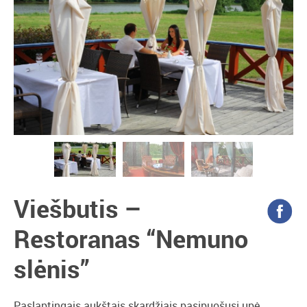
Viešbutis –
Restoranas “Nemuno
slėnis”
Paslaptingais aukštais skardžiais pasipuošusi upė