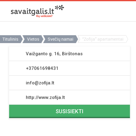
Titulinis
Vietos
Svečių namai
“Zofija” apartamentai
Vaižganto g. 16, Birštonas
+37061698431
info@zofija.lt
http://www.zofija.lt
SUSISIEKTI