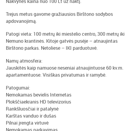
Nakvynės kaina nuo 100 Lt už naktį.
Trejus metus gavome gražiausios Birštono sodybos
apdovanojimą.
Patogi vieta: 100 metrų iki miestelio centro, 300 metrų iki
Nemuno krantinės. Kitoje gatvės pusėje – atnaujintas
Birštono parkas. Netoliese – IKI parduotuvė.
Namų atmosfera:
Jauskitės kaip namuose neseniai atnaujintuose 60 kv.m.
apartamentuose. Visiškas privatumas ir ramybė.
Patogumai:
Nemokamas bevielis Internetas
Plokščiaekranis HD televizorius
Rankšluosčiai ir patalynė
Karštas vanduo ir dušas
Pilnai įrengta virtuvė
Nemokamas parkavimas