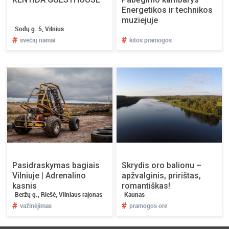
Energetikos ir technikos
muziejuje
Sodų g. 5, Vilnius
#
#
svečių namai
kitos pramogos
Pasidraskymas bagiais
Skrydis oro balionu –
Vilniuje | Adrenalino
apžvalginis, pririštas,
kąsnis
romantiškas!
Beržų g., Riešė, Vilniaus rajonas
Kaunas
#
#
važinėjimas
pramogos ore