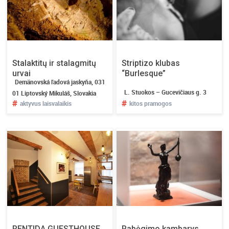
Stalaktitų ir stalagmitų
Striptizo klubas
urvai
“Burlesque”
Demänovská ľadová jaskyňa, 031
L. Stuokos – Gucevičiaus g. 3
01 Liptovský Mikuláš, Slovakia
#
#
aktyvus laisvalaikis
kitos pramogos
RENTIDA GUESTHOUSE
Pabėgimo kambarys