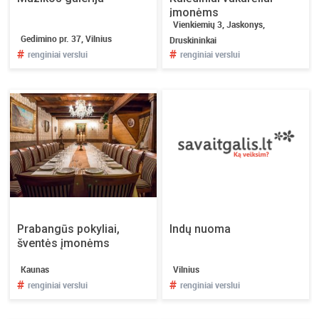
a
įmonėms
i
Vienkiemių 3, Jaskonys,
k
Gedimino pr. 37, Vilnius
Druskininkai
o
#
#
renginiai verslui
renginiai verslui
o
r
g
a
n
i
z
u
o
t
i
Prabangūs pokyliai,
Indų nuoma
š
šventės įmonėms
v
e
Kaunas
Vilnius
n
#
#
renginiai verslui
renginiai verslui
č
i