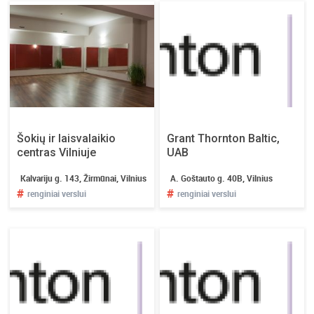
ų
a
r
k
o
l
e
k
t
Šokių ir laisvalaikio
Grant Thornton Baltic,
y
centras Vilniuje
UAB
v
o
Kalvariju g. 143, Žirmūnai, Vilnius
A. Goštauto g. 40B, Vilnius
#
#
p
renginiai verslui
renginiai verslui
r
a
m
o
g
ų
?