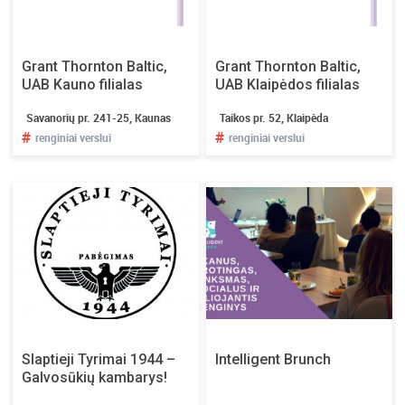
L
e
i
s
Grant Thornton Baltic,
Grant Thornton Baltic,
k
UAB Kauno filialas
UAB Klaipėdos filialas
i
Savanorių pr. 241-25, Kaunas
Taikos pr. 52, Klaipėda
t
#
#
renginiai verslui
renginiai verslui
e
t
u
o
p
a
s
i
r
ū
p
Slaptieji Tyrimai 1944 –
Intelligent Brunch
i
Galvosūkių kambarys!
n
t