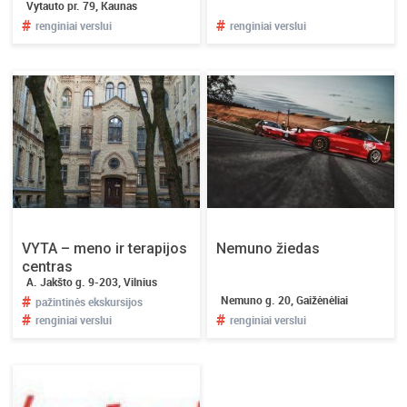
Vytauto pr. 79, Kaunas
i
#
#
renginiai verslui
renginiai verslui
p
r
o
f
e
s
i
o
n
a
l
VYTA – meno ir terapijos
Nemuno žiedas
a
centras
m
A. Jakšto g. 9-203, Vilnius
s
#
Nemuno g. 20, Gaižėnėliai
pažintinės ekskursijos
!
#
#
renginiai verslui
renginiai verslui
S
k
i
l