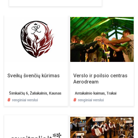
ų
m
o
t
y
v
u
o
t
a
i
Sveikų švenčių kūrimas
Verslo ir poilsio centras
r
Aerodream
d
a
Šimkaičių 6, Žaliakalnis, Kaunas
Antakalnio kaimas, Trakai
#
#
r
renginiai verslui
renginiai verslui
n
i
k
o
m