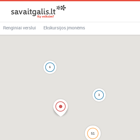
Renginiai verslui
Ekskursijos įmonėms
6
3
51