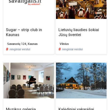
a
n
d
a
,
t
Sugar – strip club in
Lietuvių liaudies šokiai
a
Kaunas
Jūsų šventei
č
Savanorių 124, Kaunas
Vilnius
i
#
#
renginiai verslui
renginiai verslui
a
u
n
e
t
u
r
i
t
e
l
Muzikos galerija
Kalėdiniai vakarėliai