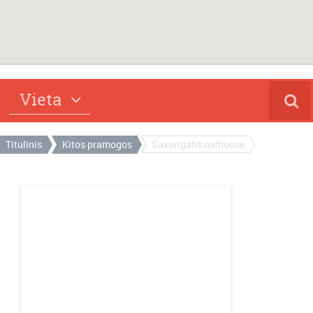
Vieta
Titulinis
Kitos pramogos
Savaitgalis namuose
J
e
i
s
a
v
a