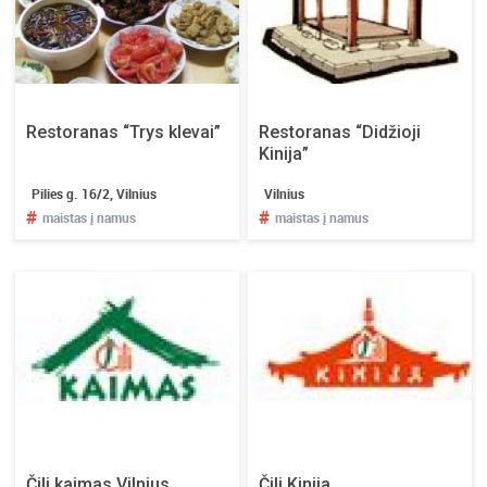
t
e
l
a
i
k
Restoranas “Trys klevai”
Restoranas “Didžioji
o
Kinija”
v
Pilies g. 16/2, Vilnius
Vilnius
e
#
#
maistas į namus
maistas į namus
l
t
u
i
.
P
a
s
k
a
i
Čili kaimas Vilnius
Čili Kinija