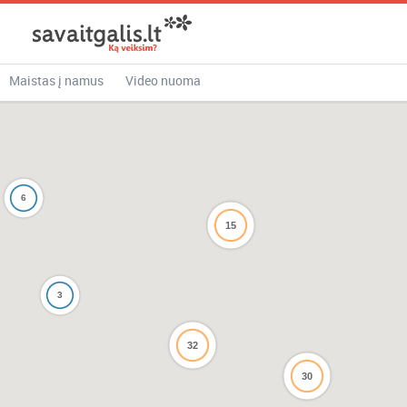
Maistas į namus
Video nuoma
6
15
3
32
30