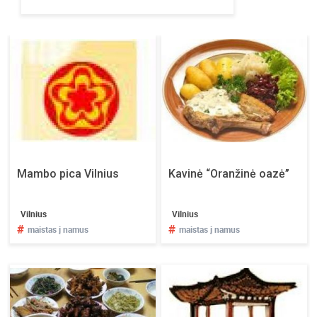
i
n
a
m
u
o
s
e
,
n
e
Mambo pica Vilnius
Kavinė “Oranžinė oazė”
š
v
a
Vilnius
Vilnius
#
#
i
maistas į namus
maistas į namus
s
t
y
k
i