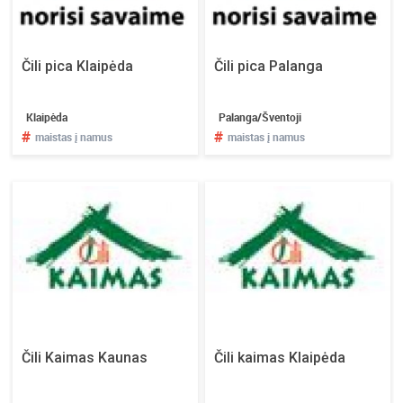
a
r
s
u
Čili pica Klaipėda
Čili pica Palanga
r
e
Klaipėda
Palanga/Šventoji
n
#
#
maistas į namus
maistas į namus
k
i
t
e
f
i
l
m
ų
v
a
Čili Kaimas Kaunas
Čili kaimas Klaipėda
k
a
r