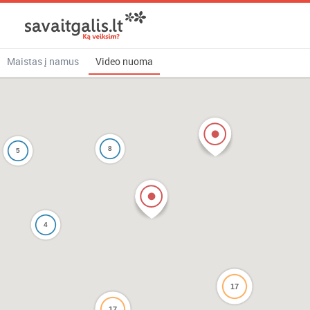
Maistas į namus
Video nuoma
8
5
4
17
17