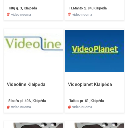
Tiltų g. 3, Klaipėda
H.Manto g. 84, Klaipėda
#
#
video nuoma
video nuoma
Videoline Klaipėda
Videoplanet Klaipėda
Šilutės pl. 40A, Klaipėda
Taikos pr. 61, Klaipėda
#
#
video nuoma
video nuoma