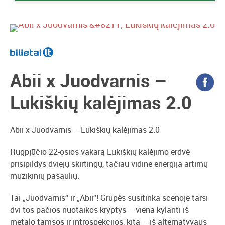
Abii x Juodvarnis –
Lukiškių kalėjimas 2.0
Abii x Juodvarnis – Lukiškių kalėjimas 2.0
Rugpjūčio 22-osios vakarą Lukiškių kalėjimo erdvė
prisipildys dviejų skirtingų, tačiau vidine energija artimų
muzikinių pasaulių.
Tai „Juodvarnis“ ir „Abii“! Grupės susitinka scenoje tarsi
dvi tos pačios nuotaikos kryptys – viena kylanti iš
metalo tamsos ir introspekcijos, kita – iš alternatyvaus