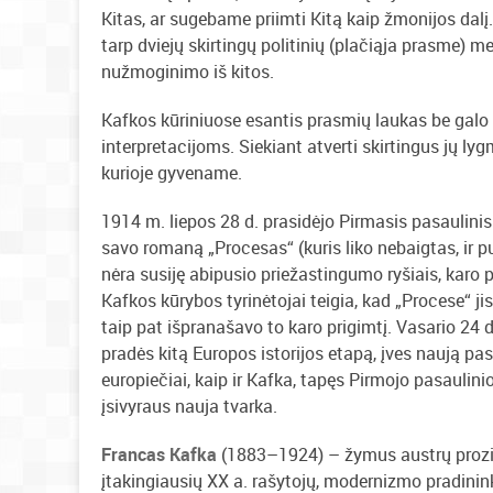
Kitas, ar sugebame priimti Kitą kaip žmonijos dalį
tarp dviejų skirtingų politinių (plačiąja prasme) 
nužmoginimo iš kitos.
Kafkos kūriniuose esantis prasmių laukas be gal
interpretacijoms. Siekiant atverti skirtingus jų ly
kurioje gyvename.
1914 m. liepos 28 d. prasidėjo Pirmasis pasaulinis 
savo romaną „Procesas“ (kuris liko nebaigtas, ir pub
nėra susiję abipusio priežastingumo ryšiais, karo pa
Kafkos kūrybos tyrinėtojai teigia, kad „Procese“ ji
taip pat išpranašavo to karo prigimtį. Vasario 24 d.
pradės kitą Europos istorijos etapą, įves naują pasa
europiečiai, kaip ir Kafka, tapęs Pirmojo pasaulin
įsivyraus nauja tvarka.
Francas Kafka
(1883–1924) – žymus austrų prozini
įtakingiausių XX a. rašytojų, modernizmo pradinink