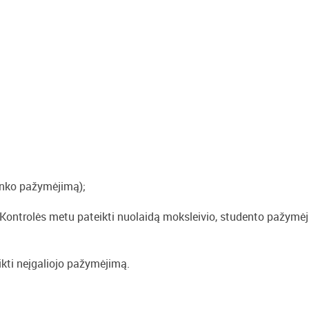
inko pažymėjimą);
Kontrolės metu pateikti nuolaidą moksleivio, studento pažymė
kti neįgaliojo pažymėjimą.