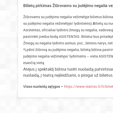
Bilietų pirkimas Žiūrovams su judėjimo negalia v
Žiūrovams su judėjimo negalia vežimėlyje bilietus būtina
su judėjimo negalia vežimėlyje/ lydintiems).
B
ilietų su nu
Asistentas, oficialiai lydintis žmogų su negalia, vadovau
pasirinkti įvedus kodą ASISTENTAS. Bilietui bus pritaiky
Žmogų su negalia lydintis asmuo, pvz., šeimos narys, netu
*Lydint žiūrovą su judėjimo negalia, bilietą būtina pasir
judėjimo negalia vežimėlyje/ lydintiems – vieta ASISTENTA
esančią vietą.
Atėjus į spektaklį būtina turėti nuolaidą patvirtin
nuolaidą, į teatrą neįleidžiami, o pinigai už bilietu
Visos nuolaidų sąlygos –
https://www.teatras.lt/lt/bilie