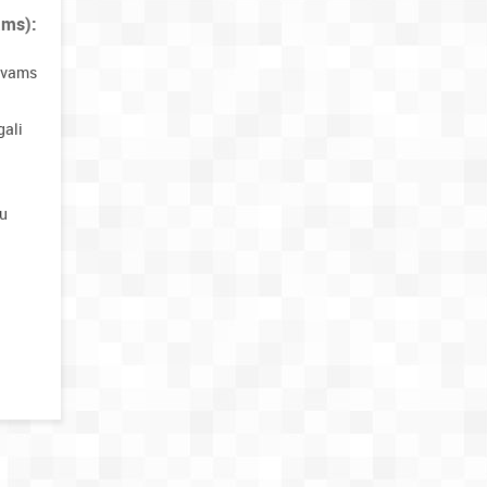
ams):
rovams
gali
su