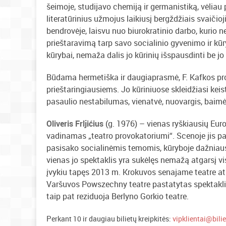
šeimoje, studijavo chemiją ir germanistiką, vėliau
literatūrinius užmojus laikiusį bergždžiais svaič
bendrovėje, laisvu nuo biurokratinio darbo, kurio 
prieštaravimą tarp savo socialinio gyvenimo ir kūr
kūrybai, nemaža dalis jo kūrinių išspausdinti be jo 
Būdama hermetiška ir daugiaprasmė, F. Kafkos pro
prieštaringiausiems. Jo kūriniuose skleidžiasi kei
pasaulio nestabilumas, vienatvė, nuovargis, baimė 
Oliveris Frljićius
(g. 1976) – vienas ryškiausių Europ
vadinamas „teatro provokatoriumi“. Scenoje jis pa
pasisako socialinėmis temomis, kūryboje dažniausi
vienas jo spektaklis yra sukėlęs nemažą atgarsį vi
įvykiu tapęs 2013 m. Krokuvos senajame teatre at
Varšuvos Powszechny teatre pastatytas spektaklis 
taip pat reziduoja Berlyno Gorkio teatre.
P
erkant 10 ir daugiau bilietų kreipkitės:
vipklientai@bilie