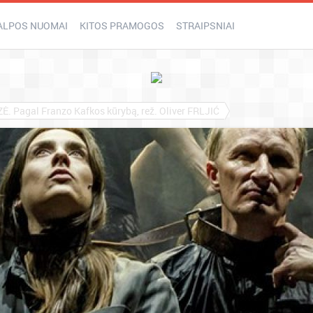
ALPOS NUOMAI
KITOS PRAMOGOS
STRAIPSNIAI
Pagal Franzo Kafkos kūrybą, rež. Oliver FRLJIĆ