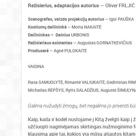
Režisierius, adaptacijos autorius
— Oliver FRLJIĆ
Scenografas, vaizdo projekcijų autorius
— Igor PAUŠKA
Kostiumų dailininkė
— Morta NAKAITĖ
Dailininkas – Dainius
URBONIS
Režisieriaus asistentas
— Augustas GORNATKEVIČIUS
Prodiuserė
— Agnė PULOKAITĖ
VAIDINA
Rasa SAMUOLYTĖ, Rimantė VALIUKAITĖ, Gediminas RIME
Michailas REPŠYS, Rytis SALADŽIUS, Augustė ŠIMULYNA
Galima nužudyti žmogų, bet negalima jo priversti būt
Kaip, kada ir kodėl nustojame į Kitą žvelgti kaip
užčiuopti nagrinėjamas skirtingas nužmoginimo fo
klausimą apie tai, kokios yra mūsų atjautos kitam