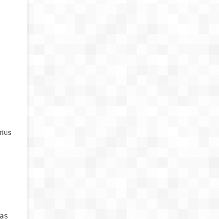
rius
a
mas