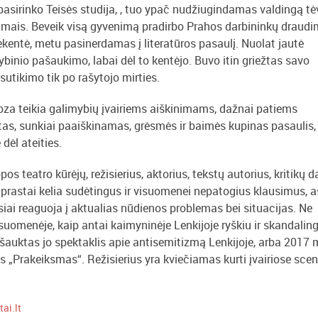
 pasirinko Teisės studija, , tuo ypač nudžiugindamas valdingą tėv
iojimais. Beveik visą gyvenimą pradirbo Prahos darbininkų draud
nekentė, metu pasinerdamas į literatūros pasaulį. Nuolat jautė
ybinio pašaukimo, labai dėl to kentėjo. Buvo itin griežtas savo
sutikimo tik po rašytojo mirties.
za teikia galimybių įvairiems aiškinimams, dažnai patiems
stas, sunkiai paaiškinamas, grėsmės ir baimės kupinas pasaulis,
dėl ateities.
os teatro kūrėjų, režisierius, aktorius, tekstų autorius, kritikų 
prastai kelia sudėtingus ir visuomenei nepatogius klausimus, aš
ai reaguoja į aktualias nūdienos problemas bei situacijas. Ne
suomenėje, kaip antai kaimyninėje Lenkijoje ryškiu ir skandalin
šauktas jo spektaklis apie antisemitizmą Lenkijoje, arba 2017 
„Prakeiksmas“. Režisierius yra kviečiamas kurti įvairiose scen
tai.lt