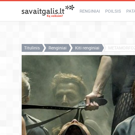
RENGINIAI
POILSIS
PAT
Titulinis
Renginiai
Kiti renginiai
METAMORFOZĖ. 