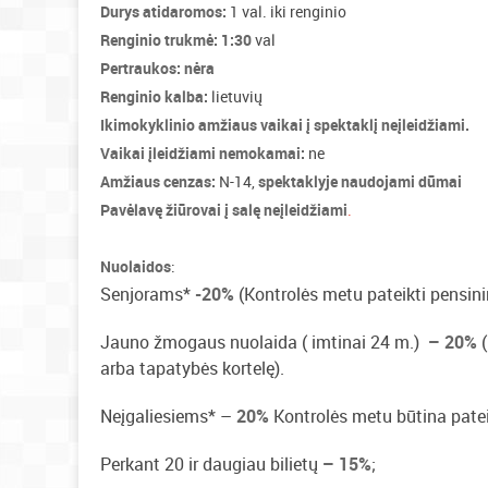
Durys atidaromos:
1 val. iki renginio
Renginio trukmė: 1:30
val
Pertraukos: nėra
Renginio kalba:
lietuvių
Ikimokyklinio amžiaus vaikai į spektaklį neįleidžiami.
Vaikai įleidžiami nemokamai:
ne
Amžiaus cenzas:
N-14,
spektaklyje naudojami dūmai
Pavėlavę žiūrovai į salę neįleidžiami
.
Nuolaidos
:
Senjorams*
-20%
(Kontrolės metu pateikti pensin
Jauno žmogaus nuolaida ( imtinai 24 m.)
– 20%
(
arba tapatybės kortelę).
Neįgaliesiems* –
20%
Kontrolės metu būtina patei
Perkant 20 ir daugiau bilietų
– 15%
;