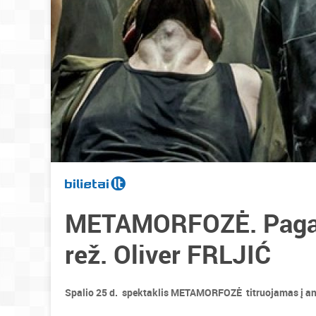
METAMORFOZĖ. Pagal 
rež. Oliver FRLJIĆ
Spalio 25 d. spektaklis METAMORFOZĖ titruojamas į angl