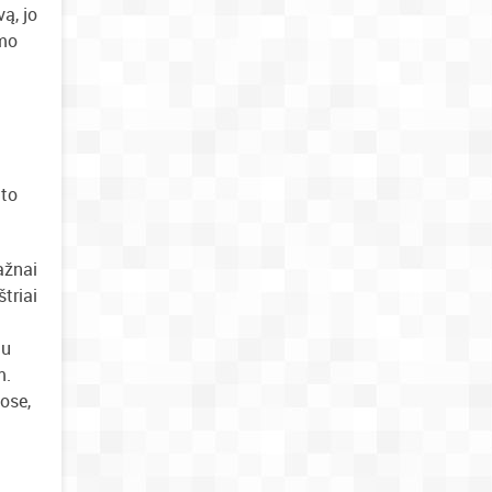
ą, jo
imo
 to
dažnai
triai
gu
m.
ose,