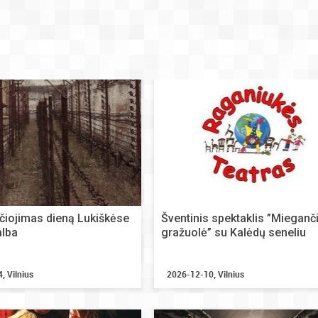
čiojimas dieną Lukiškėse
Šventinis spektaklis ”Mieganči
alba
gražuolė” su Kalėdų seneliu
, Vilnius
2026-12-10, Vilnius