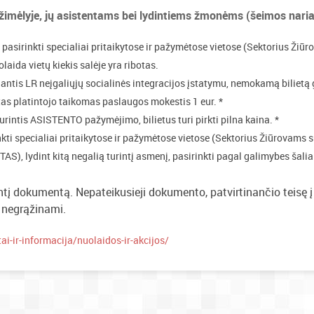
ežimėlyje, jų asistentams bei lydintiems žmonėms (šeimos nari
 pasirinkti specialiai pritaikytose ir pažymėtose vietose (Sektorius Žiū
olaida vietų kiekis salėje yra ribotas.
jantis LR neįgaliųjų socialinės integracijos įstatymu, nemokamą bilietą 
tas platintojo taikomas paslaugos mokestis 1 eur. *
rintis ASISTENTO pažymėjimo, bilietus turi pirkti pilna kaina. *
inkti specialiai pritaikytose ir pažymėtose vietose (Sektorius Žiūrovams 
S), lydint kitą negalią turintį asmenį, pasirinkti pagal galimybes šalia
antį dokumentą. Nepateikusieji dokumento, patvirtinančio teisę į
s negrąžinami.
tai-ir-informacija/nuolaidos-ir-akcijos/