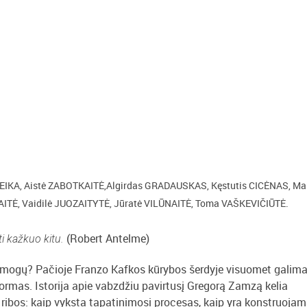
IKA, Aistė ZABOTKAITĖ,Algirdas GRADAUSKAS, Kęstutis CICĖNAS, Ma
ITĖ, Vaidilė JUOZAITYTĖ, Jūratė VILŪNAITĖ, Toma VAŠKEVIČIŪTĖ.
(Robert Antelme)
i kažkuo kitu.
 į žmogų? Pačioje Franzo Kafkos kūrybos šerdyje visuomet galim
rmas. Istorija apie vabzdžiu pavirtusį Gregorą Zamzą kelia
 ribos: kaip vyksta tapatinimosi procesas, kaip yra konstruoja