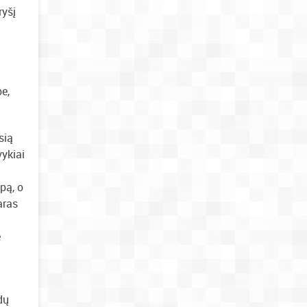
ryšį
be,
sią
vykiai
pą, o
aras
e
dų