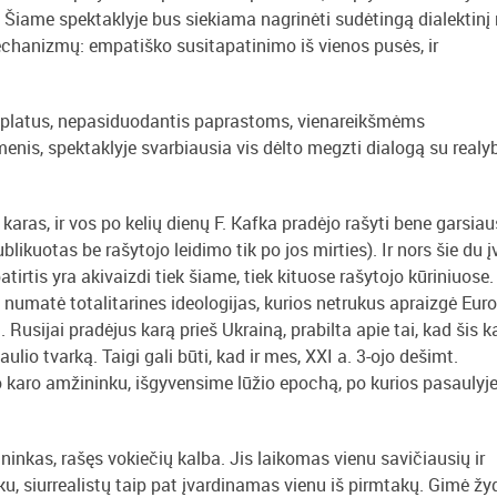
. Šiame spektaklyje bus siekiama nagrinėti sudėtingą dialektinį 
mechanizmų: empatiško susitapatinimo iš vienos pusės, ir
o platus, nepasiduodantis paprastoms, vienareikšmėms
gmenis, spektaklyje svarbiausia vis dėlto megzti dialogą su realy
karas, ir vos po kelių dienų F. Kafka pradėjo rašyti bene garsiau
likuotas be rašytojo leidimo tik po jos mirties). Ir nors šie du į
tirtis yra akivaizdi tiek šiame, tiek kituose rašytojo kūriniuose.
s numatė totalitarines ideologijas, kurios netrukus apraizgė Euro
 Rusijai pradėjus karą prieš Ukrainą, prabilta apie tai, kad šis k
ulio tvarką. Taigi gali būti, kad ir mes, XXI a. 3-ojo dešimt.
io karo amžininku, išgyvensime lūžio epochą, po kurios pasaulyj
nkas, rašęs vokiečių kalba. Jis laikomas vienu savičiausių ir
u, siurrealistų taip pat įvardinamas vienu iš pirmtakų. Gimė žy