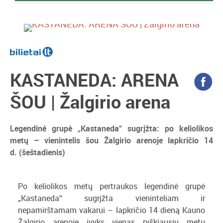
KASTANEDA: ARENA
ŠOU | Žalgirio arena
Legendinė grupė „Kastaneda“ sugrįžta: po keliolikos
metų – vienintelis šou Žalgirio arenoje lapkričio 14
d. (šeštadienis)
Po keliolikos metų pertraukos legendinė grupė
„Kastaneda“ sugrįžta vieninteliam ir
nepamirštamam vakarui – lapkričio 14 dieną Kauno
Žalgirio arenoje įvyks vienas ryškiausių metų