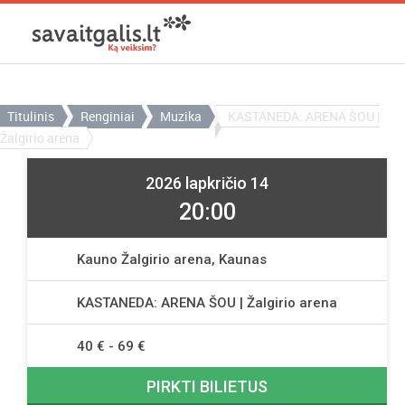
Titulinis
Renginiai
Muzika
KASTANEDA: ARENA ŠOU |
Žalgirio arena
2026 lapkričio 14
20:00
Kauno Žalgirio arena, Kaunas
KASTANEDA: ARENA ŠOU | Žalgirio arena
40 € - 69 €
PIRKTI BILIETUS