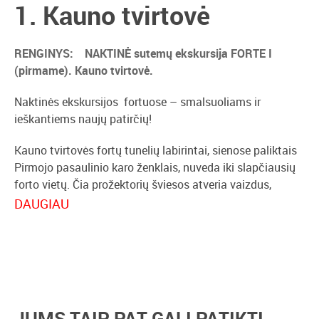
1. Kauno tvirtovė
RENGINYS:
NAKTINĖ sutemų ekskursija FORTE I
(pirmame). Kauno tvirtovė.
Naktinės ekskursijos fortuose – smalsuoliams ir
ieškantiems naujų patirčių!
Kauno tvirtovės fortų tunelių labirintai, sienose paliktais
Pirmojo pasaulinio karo ženklais, nuveda iki slapčiausių
forto vietų. Čia prožektorių šviesos atveria vaizdus,
vertus užfiksuoti fotografijose ar išsaugoti savo
DAUGIAU
atmintyje, priverčiančius aiktelėti.
Gidės RIMUTĖS naktinė sutemų ekskursija forte:
“Tamsoje kovojanti pusė paprastai nieko nežino apie
priešo pajėgas.” Iš caro pulkininko A.Svečin atsiminimų.
JUMS TAIP PAT GALI PATIKTI