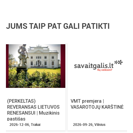
Pertraukos:
nėra
Renginio kalba:
lietuvių
Vaikai įleidžiami nemokamai:
ne
JUMS TAIP PAT GALI PATIKTI
Amžiaus cenzas:
nėra
Nuolaidos:
netaikomos
(PERKELTAS)
VMT premjera |
REVERANSAS LIETUVOS
VASAROTOJŲ KARŠTINĖ
RENESANSUI | Muzikinis
pastišas
2026-12-06, Trakai
2026-09-26, Vilnius