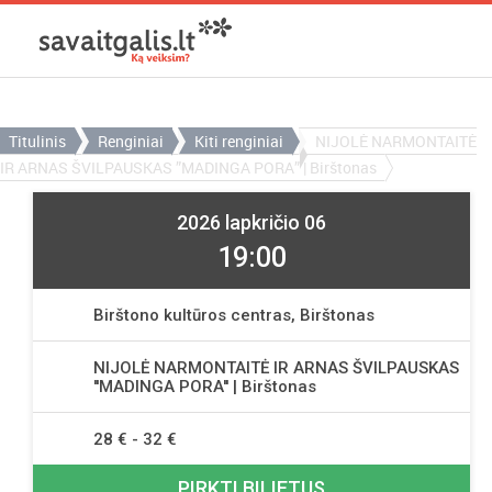
Titulinis
Renginiai
Kiti renginiai
NIJOLĖ NARMONTAITĖ
IR ARNAS ŠVILPAUSKAS ”MADINGA PORA” | Birštonas
2026 lapkričio 06
19:00
Birštono kultūros centras, Birštonas
NIJOLĖ NARMONTAITĖ IR ARNAS ŠVILPAUSKAS
''MADINGA PORA'' | Birštonas
28 € - 32 €
PIRKTI BILIETUS