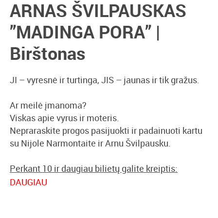
ARNAS ŠVILPAUSKAS
”MADINGA PORA” |
Birštonas
JI – vyresnė ir turtinga, JIS – jaunas ir tik gražus.
Ar meilė įmanoma?
Viskas apie vyrus ir moteris.
Nepraraskite progos pasijuokti ir padainuoti kartu
su Nijole Narmontaite ir Arnu Švilpausku.
Perkant 10 ir daugiau bilietų galite kreiptis:
vipklientai@bilietai.lt
DAUGIAU
Durys atidaromos:
~30 min. iki renginio pradžios
Renginio trukmė:
~1:40