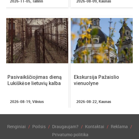
2026-11-05, Tallinn
2026-08-09, Kaunas
Durys atidaromos:
~19:30
Renginio trukmė:
~1 val.
Pertraukos:
nėra
Renginio kalba:
lietuvių
Vaikai įleidžiami nemokamai:
iki 7 metų imtinai
Amžiaus cenzas:
nėra
Nuolaidos:
studentams, moksleiviams, senjorams,
asmenims su negalia
Pasivaikščiojimas dieną
Ekskursija Pažaislio
Lukiškėse lietuvių kalba
vienuolyne
2026-08-19, Vilnius
2026-08-22, Kaunas
Renginiai
Poilsis
Draugaujam?
Kontaktai
Reklama
Privatumo politika