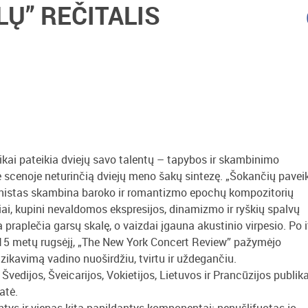
LŲ” REČITALIS
likai pateikia dviejų savo talentų – tapybos ir skambinimo
je scenoje neturinčią dviejų meno šakų sintezę. „Šokančių pavei
pianistas skambina baroko ir romantizmo epochų kompozitorių
iniai, kupini nevaldomos ekspresijos, dinamizmo ir ryškių spalvų
 praplečia garsų skalę, o vaizdai įgauna akustinio virpesio. Po i
15 metų rugsėjį, „The New York Concert Review” pažymėjo
uzikavimą vadino nuoširdžiu, tvirtu ir uždegančiu.
vedijos, Šveicarijos, Vokietijos, Lietuvos ir Prancūzijos publika
atė.