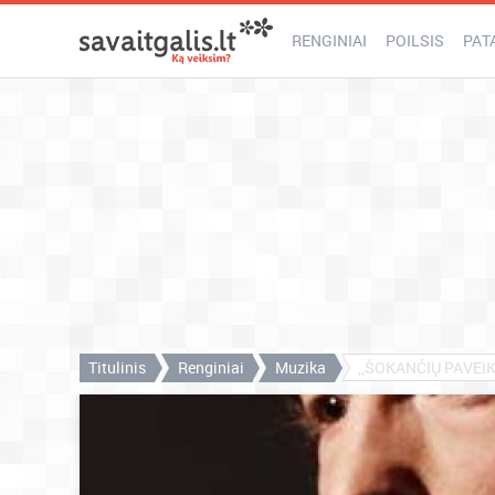
RENGINIAI
POILSIS
PAT
Titulinis
Renginiai
Muzika
,,ŠOKANČIŲ PAVEIK