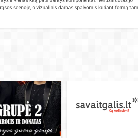
ntys ir vienas kitą papildantys komponentai: nenušlifuotas jo
ąsos scenoje, o vizualinis darbas spalvomis kuriant formą ta