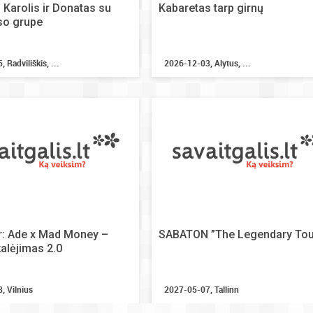
 Karolis ir Donatas su
Kabaretas tarp girnų
so grupe
 Radviliškis, ...
2026-12-03, Alytus, ...
r: Ade x Mad Money –
SABATON ”The Legendary Tou
kalėjimas 2.0
, Vilnius
2027-05-07, Tallinn