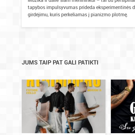
Muzika ir dailė šiam menininkui – tai du persipina
tapybos impulsyvumas prideda eksperimentinės dr
girdėjimu, kuris perkeliamas į pianizmo plotmę.
JUMS TAIP PAT GALI PATIKTI