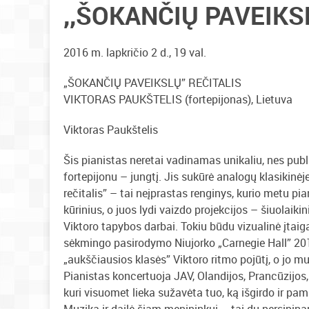
,,ŠOKANČIŲ PAVEIKS
2016 m. lapkričio 2 d., 19 val.
„ŠOKANČIŲ PAVEIKSLŲ” REČITALIS
VIKTORAS PAUKŠTELIS (fortepijonas), Lietuva
Viktoras Paukštelis
Šis pianistas neretai vadinamas unikaliu, nes pub
fortepijonu – jungtį. Jis sukūrė analogų klasikinė
rečitalis” – tai neįprastas renginys, kurio metu 
kūrinius, o juos lydi vaizdo projekcijos – šiuolaik
Viktoro tapybos darbai. Tokiu būdu vizualinė įtaiga
sėkmingo pasirodymo Niujorko „Carnegie Hall” 20
„aukščiausios klasės” Viktoro ritmo pojūtį, o jo m
Pianistas koncertuoja JAV, Olandijos, Prancūzijos, Š
kuri visuomet lieka sužavėta tuo, ką išgirdo ir pam