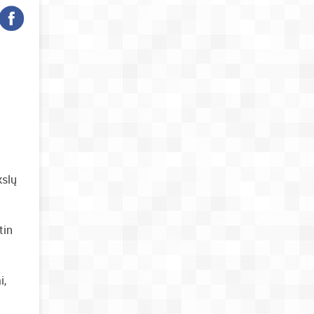
kslų
tin
i,