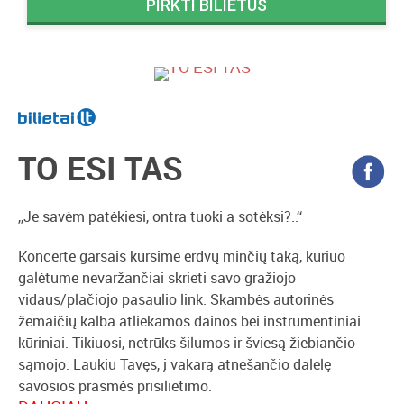
PIRKTI BILIETUS
TO ESI TAS
,,Je savėm patėkiesi, ontra tuoki a sotėksi?..‘‘
Koncerte garsais kursime erdvų minčių taką, kuriuo
galėtume nevaržančiai skrieti savo gražiojo
vidaus/plačiojo pasaulio link. Skambės autorinės
žemaičių kalba atliekamos dainos bei instrumentiniai
kūriniai. Tikiuosi, netrūks šilumos ir šviesą žiebiančio
sąmojo. Laukiu Tavęs, į vakarą atnešančio dalelę
savosios prasmės prisilietimo.