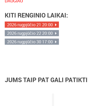
DAUGIAU
Koncerte kartu su manimi muzikuos Tadas Petkevičius –
Grajauskas – gitara, Marius Sakavičius – violončelė,
KITI RENGINIO LAIKAI:
Natanas Bairakas – pianinas, Gabija Petrauskaitė –
pritariantysis vokalas, Dainius Žilinskas – gitara,
2026 rugpjūčio 21 20:00
Robertas Tamošiūnas – mušamieji.
2026 rugpjūčio 22 20:00
Austieja
2026 rugpjūčio 30 17:00
1
JUMS TAIP PAT GALI PATIKTI