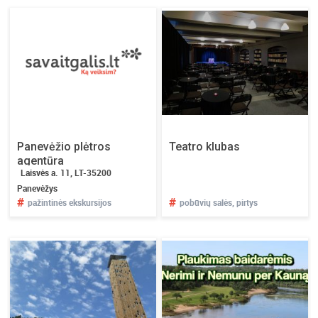
Panevėžio plėtros
Teatro klubas
agentūra
Laisvės a. 11, LT-35200
Panevėžys
#
#
pažintinės ekskursijos
pobūvių salės, pirtys