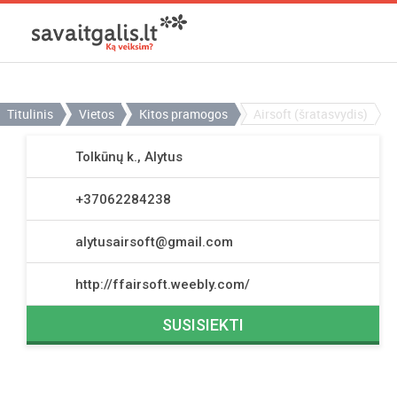
Titulinis
Vietos
Kitos pramogos
Airsoft (šratasvydis)
Tolkūnų k., Alytus
+37062284238
alytusairsoft@gmail.com
http://ffairsoft.weebly.com/
SUSISIEKTI