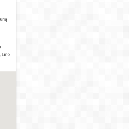
urią
u
, Lino