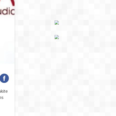
nkite
ms