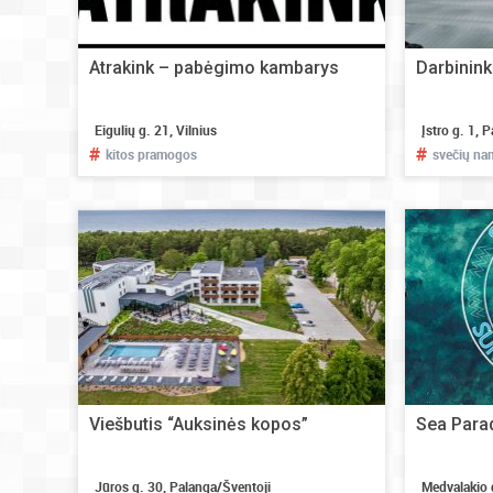
Atrakink – pabėgimo kambarys
Darbinin
Eigulių g. 21, Vilnius
Įstro g. 1, 
#
#
kitos pramogos
svečių na
Viešbutis “Auksinės kopos”
Sea Parad
Jūros g. 30, Palanga/Šventoji
Medvalakio 