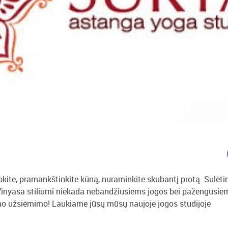
uokite, pramankštinkite kūną, nuraminkite skubantį protą. Sulėti
nyasa stiliumi niekada nebandžiusiems jogos bei pažengusie
mo užsiėmimo! Laukiame jūsų mūsų naujoje jogos studijoje