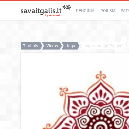
RENGINIAI
POILSIS
PAT
Titulinis
Vietos
Joga
Jogos studija “Surya”