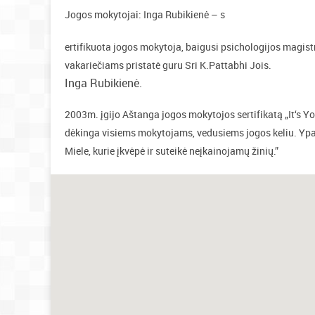
Jogos mokytojai: Inga Rubikienė – s
ertifikuota jogos mokytoja, baigusi psichologijos magist
vakariečiams pristatė guru Sri K.Pattabhi Jois.
Inga Rubikienė.
2003m. įgijo Aštanga jogos mokytojos sertifikatą „It‘s Yo
dėkinga visiems mokytojams, vedusiems jogos keliu. Yp
Miele, kurie įkvėpė ir suteikė neįkainojamų žinių.”