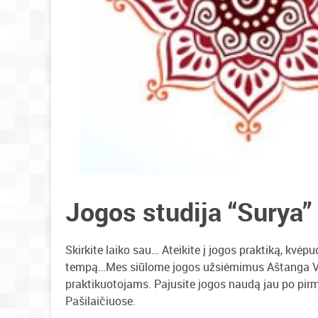
Jogos studija “Surya”
Skirkite laiko sau… Ateikite į jogos praktiką, kvėp
tempą…Mes siūlome jogos užsiėmimus Aštanga Vi
praktikuotojams. Pajusite jogos naudą jau po pir
Pašilaičiuose.