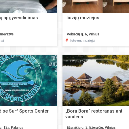
kų apgyvendinimas
Iliuzijų muziejus
Panevėžys
Vokiečių g. 6, Vilnius
#
mai
lietuvos muziejai
ise Surf Sports Center
„Bora Bora“ restoranas ant
vandens
g. 12a, Palanga
Ežeraičių g. 2, Ežeraičių, Vilnius