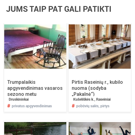
JUMS TAIP PAT GALI PATIKTI
Trumpalaikis
Pirtis Raseinių r., kubilo
apgyvendinimas vasaros
nuoma (sodyba
sezono metu
„Pakalnė“)
Druskininkai
Kušeliškės k., Raseiniai
Druskinkuose
#
#
privatus apgyvendinimas
pobūvių salės, pirtys