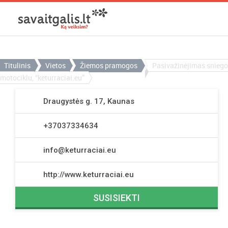
Titulinis
Vietos
Žiemos pramogos
Pasivažinėjimas sniego
motociklu, “keturraciai.eu”
Draugystės g. 17, Kaunas
+37037334634
info@keturraciai.eu
http://www.keturraciai.eu
SUSISIEKTI