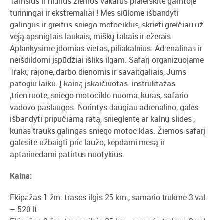
Tamsius ir niūrius žiemos vakarus praleiskite gamtoje
turiningai ir ekstremaliai ! Mes siūlome išbandyti
galingus ir greitus sniego motociklus, skrieti greičiau už
vėją apsnigtais laukais, miškų takais ir ežerais.
Aplankysime įdomias vietas, piliakalnius. Adrenalinas ir
neišdildomi įspūdžiai išliks ilgam. Safarį organizuojame
Trakų rajone, darbo dienomis ir savaitgaliais, Jums
patogiu laiku. Į kainą įskaičiuotas: instruktažas
,trieniruotė, sniego motociklo nuoma, kuras, safario
vadovo paslaugos. Norintys daugiau adrenalino, galės
išbandyti pripučiamą ratą, snieglentę ar kalnų slides ,
kurias trauks galingas sniego motociklas. Žiemos safarį
galėsite užbaigti prie laužo, kepdami mėsą ir
aptarinėdami patirtus nuotykius.
Kaina:
Ekipažas 1 žm. trasos ilgis 25 km., samario trukmė 3 val.
– 520 lt