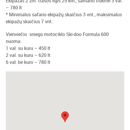
Ekipažas 2 žm. trasos ilgis 25 km., samario trukmė 3 val.
– 780 lt
* Minimalus safario ekipažų skaičius 3 vnt., maksimalus
ekipažų skaičius 7 vnt.
Vienviečio sniego motociklo Ski-doo Formula 600
nuoma:
1 val. su kuru – 450 lt
2 val. su kuru – 620 lt
6 val. be kuro – 780 lt