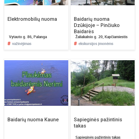
Elektromobilių nuoma
Baidarių nuoma
Dzūkijoje – Pinčiuko
Baidarės
Vytauto g. 86, Palanga
Žaliakalnio g. 20, Kapčiamiestis
#
#
važinėjimas
ekskursijos įmonėms
Baidarių nuoma Kaune
Sapieginės pažintinis
takas
Sapieginės pažintinis takas