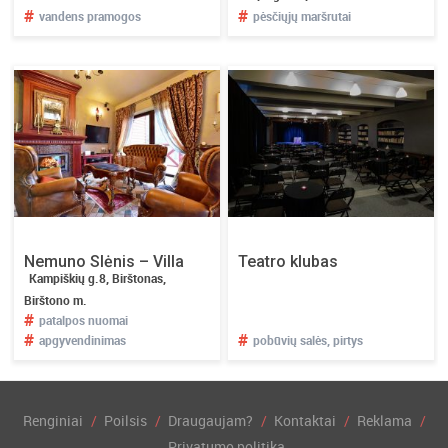
#
#
vandens pramogos
pėsčiųjų maršrutai
Nemuno Slėnis – Villa
Teatro klubas
Kampiškių g.8, Birštonas,
Luxuria
Birštono m.
#
patalpos nuomai
#
#
apgyvendinimas
pobūvių salės, pirtys
Renginiai
Poilsis
Draugaujam?
Kontaktai
Reklama
Privatumo politika