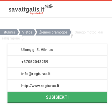
Titulinis
Vietos
Žiemos pramogos
Sniego motociklai
Trakų rajone
Ulonų g. 5, Vilnius
+37052043259
info@regturas.lt
http://www.regturas.lt
SUSISIEKTI