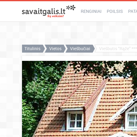
RENGINIAI
POILSIS
PAT
Titulinis
Vietos
Viešbučiai
Viešbutis “Rąžė” ***