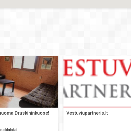
nuoma Druskininkuose!
Vestuviupartneris.lt
ruskininkai