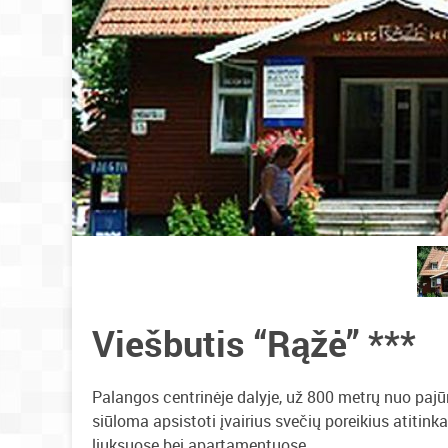
Viešbutis “Rąžė” ***
Palangos centrinėje dalyje, už 800 metrų nuo pajūr
siūloma apsistoti įvairius svečių poreikius atiti
liuksuose bei apartamentuose.