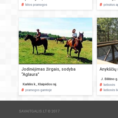
#
#
kitos pramogos
privatus 
Jodinėjimas žirgais, sodyba
Anykščių 
“Aglaura”
J. Biliūno g
#
Karklės k., Klaipėdos raj.
kelionės
#
#
pramogos gamtoje
kelionės l
SAVAITGALIS.LT © 2017