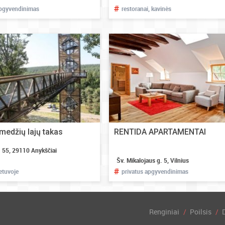
#
apgyvendinimas
restoranai, kavinės
medžių lajų takas
RENTIDA APARTAMENTAI
. 55, 29110 Anykščiai
Šv. Mikalojaus g. 5, Vilnius
#
ietuvoje
privatus apgyvendinimas
Renginiai
Poilsis