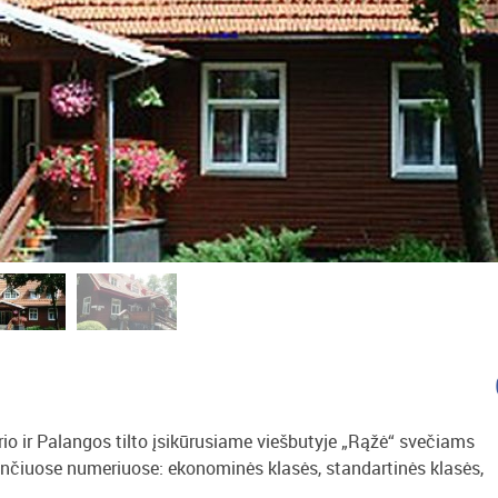
io ir Palangos tilto įsikūrusiame viešbutyje „Rąžė“ svečiams
nkančiuose numeriuose: ekonominės klasės, standartinės klasės,