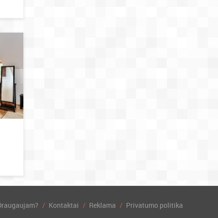
Draugaujam?
Kontaktai
Reklama
Privatumo politika