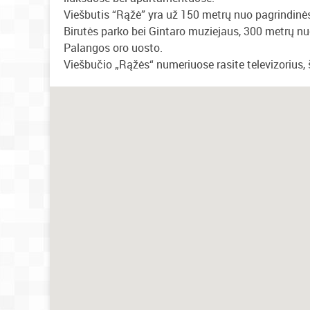
Viešbutis “Rąžė” yra už 150 metrų nuo pagrindin
Birutės parko bei Gintaro muziejaus, 300 metrų n
Palangos oro uosto.
Viešbučio „Rąžės“ numeriuose rasite televizorius,