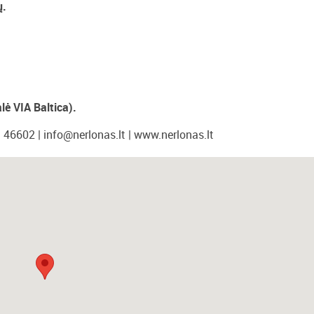
ų.
ė VIA Baltica).
1 46602 |
info@nerlonas.lt
| www.nerlonas.lt