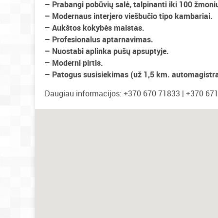
– Prabangi pobūvių salė, talpinanti iki 100 žmoni
– Modernaus interjero viešbučio tipo kambariai.
– Aukštos kokybės maistas.
– Profesionalus aptarnavimas.
– Nuostabi aplinka pušų apsuptyje.
– Moderni pirtis.
– Patogus susisiekimas (už 1,5 km. automagistral
Daugiau informacijos: +370 670 71833 | +370 67