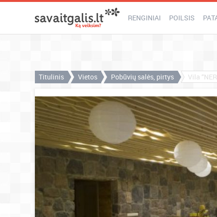
RENGINIAI
POILSIS
PAT
Titulinis
Vietos
Pobūvių salės, pirtys
Vila “NE