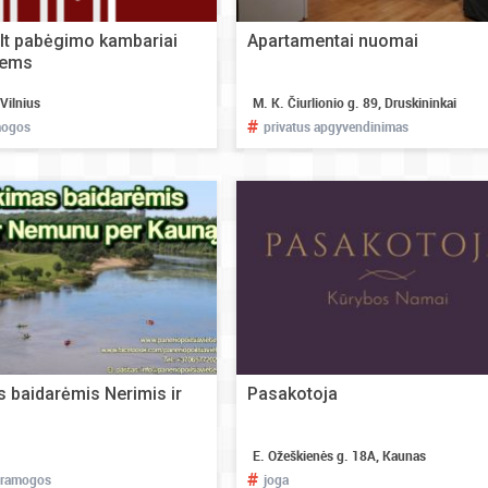
lt pabėgimo kambariai
Apartamentai nuomai
iems
 Vilnius
M. K. Čiurlionio g. 89, Druskininkai
#
mogos
privatus apgyvendinimas
 baidarėmis Nerimis ir
Pasakotoja
E. Ožeškienės g. 18A, Kaunas
#
pramogos
joga