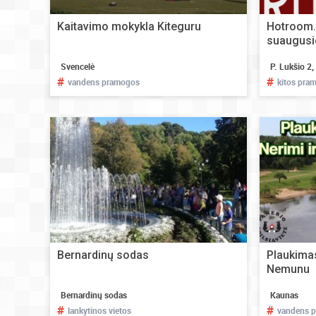
Kaitavimo mokykla Kiteguru
Hotroom.
suaugus
Svencelė
P. Lukšio 2,
#
#
vandens pramogos
kitos pra
Bernardinų sodas
Plaukimas
Nemunu
Bernardinų sodas
Kaunas
#
#
lankytinos vietos
vandens 