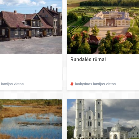
Rundalės rūmai
#
 latvijos vietos
lankytinos latvijos vietos