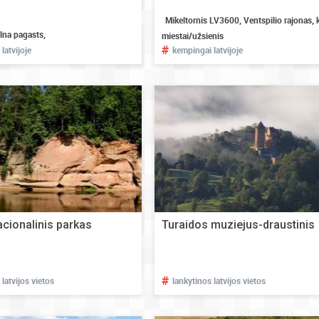
Mikeltornis LV3600, Ventspilio rajonas, k
lna pagasts,
miestai/užsienis
#
latvijoje
kempingai latvijoje
cionalinis parkas
Turaidos muziejus-draustinis
#
 latvijos vietos
lankytinos latvijos vietos