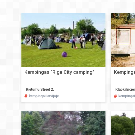
Kempingas “Riga City camping”
Kempinga
Rietumu Street 2,
Klapkalncie
#
#
kempingai latvijoje
kempingai 