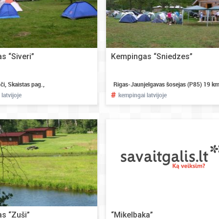
 “Siveri”
Kempingas “Sniedzes”
nči, Skaistas pag.,
Rigas-Jaunjelgavas šosejas (P85) 19 km
#
latvijoje
kempingai latvijoje
s “Zuši”
“Mikelbaka”