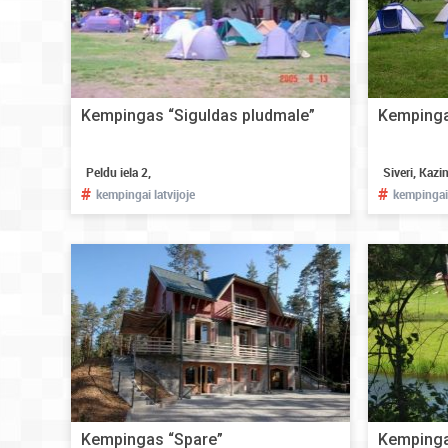
Kempingas “Siguldas pludmale”
Kempingas
Peldu iela 2,
Siveri, Kazi
#
#
kempingai latvijoje
kempingai 
Kempingas “Spare”
Kempinga