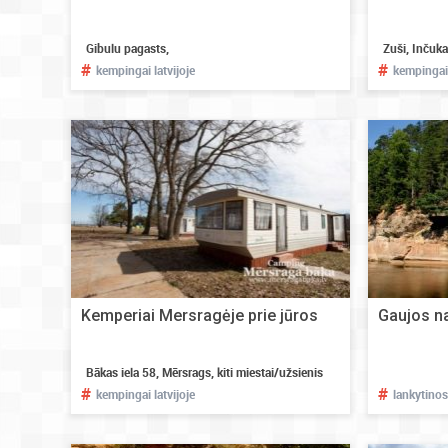
Gibulu pagasts,
Zuši, Inčuka
#
#
kempingai latvijoje
kempingai 
Kemperiai Mersragėje prie jūros
Gaujos na
Bākas iela 58, Mērsrags, kiti miestai/užsienis
#
#
kempingai latvijoje
lankytinos