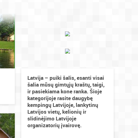
Latvija – puiki šalis, esanti visai
šalia mūsų gimtųjų kraštų, taigi,
ir pasiekiama kone ranka. Šioje
kategorijoje rasite daugybę
kempingų Latvijoje, lankytinų
Latvijos vietų, kelionių ir
slidinėjimo Latvijoje
organizatorių įvairovę.