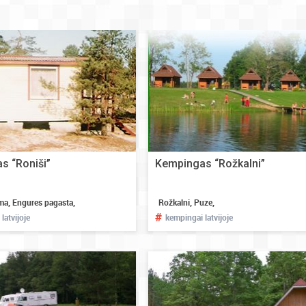
s “Roniši”
Kempingas “Rožkalni”
ma, Engures pagasta,
Rožkalni, Puze,
#
latvijoje
kempingai latvijoje