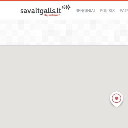
RENGINIAI
POILSIS
PAT