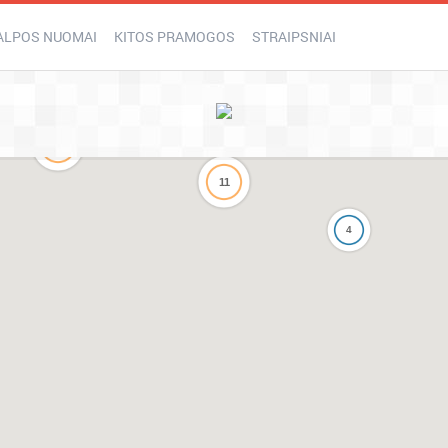
ALPOS NUOMAI
KITOS PRAMOGOS
STRAIPSNIAI
7
11
11
4