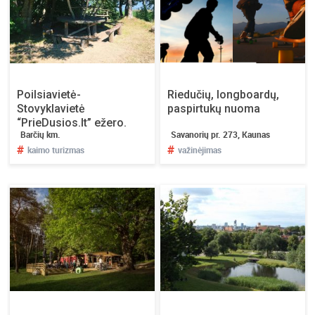
Poilsiavietė-
Riedučių, longboardų,
Stovyklavietė
paspirtukų nuoma
“PrieDusios.lt” ežero.
Barčių km.
Savanorių pr. 273, Kaunas
#
#
kaimo turizmas
važinėjimas