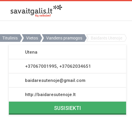
Titulinis
Vietos
Vandens pramogos
Baidarės Utenoje
Utena
+37067001995, +37062034651
baidaresutenoje@gmail.com
http://baidaresutenoje.lt
SUSISIEKTI