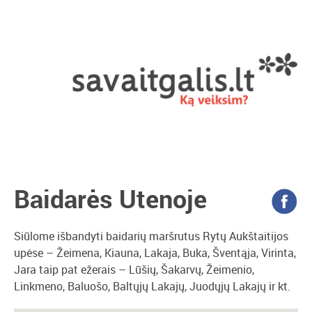
Baidarės Utenoje
Siūlome išbandyti baidarių maršrutus Rytų Aukštaitijos
upėse – Žeimena, Kiauna, Lakaja, Buka, Šventąja, Virinta,
Jara taip pat ežerais – Lūšių, Šakarvų, Žeimenio,
Linkmeno, Baluošo, Baltųjų Lakajų, Juodųjų Lakajų ir kt.