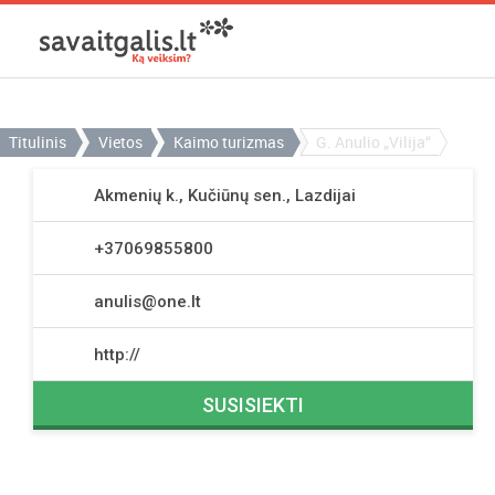
Titulinis
Vietos
Kaimo turizmas
G. Anulio „Vilija“
Akmenių k., Kučiūnų sen., Lazdijai
+37069855800
anulis@one.lt
http://
SUSISIEKTI