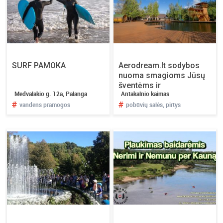
SURF PAMOKA
Aerodream.lt sodybos
nuoma smagioms Jūsų
šventėms ir
Medvalakio g. 12a, Palanga
Antakalnio kaimas
nepakartojamiems
#
#
vandens pramogos
renginiams. SUPER
pobūvių salės, pirtys
VISKAS ĮSKAIČIUOTA!