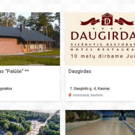
s “Palūšė” **
Daugirdas
Ignalina
T. Daugirdo g. 4, Kaunas
#
restoranai, kavinės