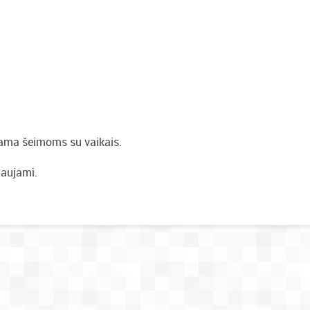
iama šeimoms su vaikais.
daujami.