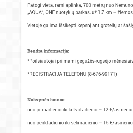
Patogi vieta, rami aplinka, 700 metrų nuo Nemuno 
„AQUA“, ONE nuotykių parkas, už 1,7 km – žiemo
Vietoje galima išsikepti kepsnį ant grotelių ar šašl
Bendra informacija:
*Poilsiautojai priimami gegužės-rugsėjo mėnesiai
*REGISTRACIJA TELEFONU (8-676-99171)
Nakvynės kainos:
nuo pirmadienio iki ketvirtadienio – 12 €/asmeniui,
nuo penktadienio iki sekmadienio – 15 €/asmeniui, 