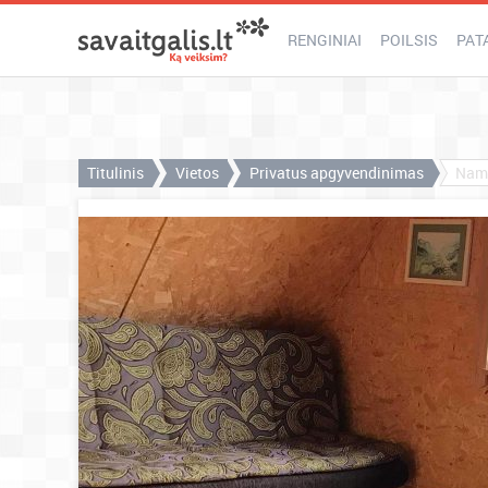
RENGINIAI
POILSIS
PAT
Titulinis
Vietos
Privatus apgyvendinimas
Name