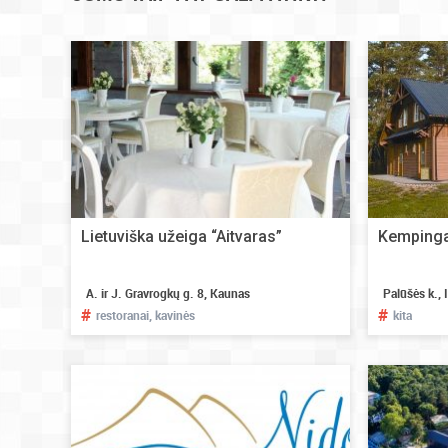
Lietuviška užeiga “Aitvaras”
Kempinga
A. ir J. Gravrogkų g. 8, Kaunas
Palūšės k., 
#
#
restoranai, kavinės
kita