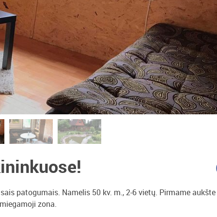
ininkuose!
sais patogumais. Namelis 50 kv. m., 2-6 vietų. Pirmame aukšte
 miegamoji zona.