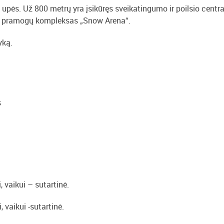
upės. Už 800 metrų yra įsikūręs sveikatingumo ir poilsio centr
s pramogų kompleksas „Snow Arena“.
yką.
s
 vaikui – sutartinė.
vaikui -sutartinė.