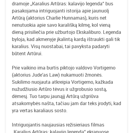
dramoje „Karalius Artūras: kalavijo legenda“ bus
pasakojama intriguojanti istorija apie jaunuolį
Artūrą (aktorius Charlie Hunnamas), kuris net
nenutuokia apie savo karališką kilmę, kol vieną
dieną prisiliečia prie užburtojo Ekskaliburo. Legenda
byloja, kad akmenyje įkalintą kardą ištraukti gali tik
karalius. Visų nuostabai, tai pavyksta padaryti
būtent Artūrui.
Prie vaikino ima burtis piktojo valdovo Vortigerno
(aktorius Jude’as Law) nukamuoti žmonės.
Sukilimo nuojauta atkreipia Vortigerno, kažkada
nužudžiusio Artūro tėvus ir užgrobusio sostą,
dėmesį. Tuo tarpu jaunąjį Artūrą užgriūva
atsakomybės našta, tačiau jam dar teks įrodyti, kad
yra vertas karaliaus sosto.
Intriguojantis naujausias režisieriaus filmas
„Karalius Artūras: kalavijo legenda“ ekranuose