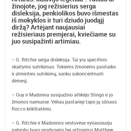
žinojote, jog režisierius serga
disleksija, penkiolikos buvo išmestas
iš mokyklos ir turi dziudo juodąjį
diržą? Artėjant naujausiai
režisieriaus premjerai, kviečiame su
juo susipažinti artimiau.
– G. Ritchie serga disleksija. Tai yra specifinis
skaitymo sutrikimas. Tokiems žmonėms pasitaiko
ir atminties sutrikimų, sunku sukoncentruoti
dėmesį.
– Guy ir Madonna susipažino atlikėjo Stingo ir jo
žmonos namuose. Vėliau pastarieji tapo jų sūnaus
Rocco krikštatėviu.
– G. Ritchie ir Madonnos vestuvėse vyriausiuoju
pabroliu buvo prodiuseris bei režisierius Matthew