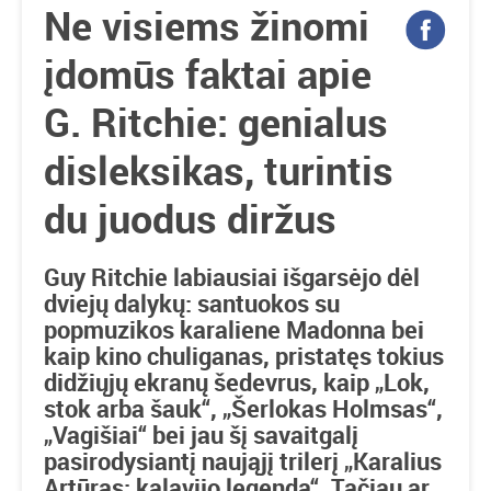
Ne visiems žinomi
įdomūs faktai apie
G. Ritchie: genialus
disleksikas, turintis
du juodus diržus
Guy Ritchie labiausiai išgarsėjo dėl
dviejų dalykų: santuokos su
popmuzikos karaliene Madonna bei
kaip kino chuliganas, pristatęs tokius
didžiųjų ekranų šedevrus, kaip „Lok,
stok arba šauk“, „Šerlokas Holmsas“,
„Vagišiai“ bei jau šį savaitgalį
pasirodysiantį naująjį trilerį „Karalius
Artūras: kalavijo legenda“. Tačiau ar