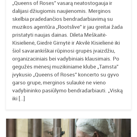
„Queens of Roses” vasarą neatostogauja ir
dalijasi džiugiomis naujienomis. Merginos
skelbia pradedančios bendradarbiavimą su
muzikos agentūra „Rootslive” ir jau greitai žada
pristatyti naujas dainas. Dileta Meškaitė-
Kisielienė, Giedrė Girnytė ir Akvilė Kisielienė iki
šiol savarankiškai rūpinosi grupės įvaizdžiu,
organizaciniais bei vadybiniais klausimais. Po
gegužės mėnesį muzikiniame klube „Tamsta”
įvykusio „Queens of Roses” koncerto su gyvo
garso grupe, merginos sulaukė ne vieno
vadybininko pasiūlymo bendradarbiauti. „Viską
iki […]