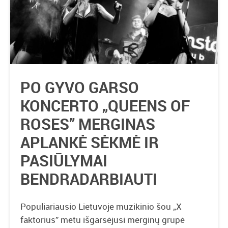
PO GYVO GARSO
KONCERTO „QUEENS OF
ROSES” MERGINAS
APLANKĖ SĖKMĖ IR
PASIŪLYMAI
BENDRADARBIAUTI
Populiariausio Lietuvoje muzikinio šou „X
faktorius” metu išgarsėjusi merginų grupė