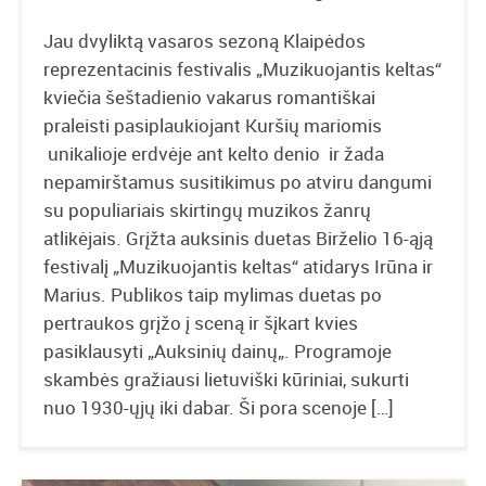
Jau dvyliktą vasaros sezoną Klaipėdos
reprezentacinis festivalis „Muzikuojantis keltas“
kviečia šeštadienio vakarus romantiškai
praleisti pasiplaukiojant Kuršių mariomis
unikalioje erdvėje ant kelto denio ir žada
nepamirštamus susitikimus po atviru dangumi
su populiariais skirtingų muzikos žanrų
atlikėjais. Grįžta auksinis duetas Birželio 16-ąją
festivalį „Muzikuojantis keltas“ atidarys Irūna ir
Marius. Publikos taip mylimas duetas po
pertraukos grįžo į sceną ir šįkart kvies
pasiklausyti „Auksinių dainų„. Programoje
skambės gražiausi lietuviški kūriniai, sukurti
nuo 1930-ųjų iki dabar. Ši pora scenoje […]