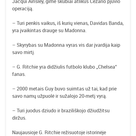
Jacqui Ainsley, gimė skubiai atlikus Cezario pjūvio
operaciją.
– Turi penkis vaikus, iš kurių vienas, Davidas Banda,
yra įvaikintas drauge su Madonna.
– Skyrybas su Madonna vyras vis dar įvardija kaip
savo mirtį.
– G. Ritchie yra didžiulis futbolo klubo „Chelsea“
fanas.
– 2000 metais Guy buvo suimtas už tai, kad prie
savo namų užpuolė ir sužalojo 20-metį vyrą.
– Turi juodus dziudo ir braziliškojo džiudžitsu
diržus.
Naujausioje G. Ritchie režisuotoje istorinėje