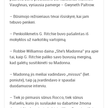
Vaughnas, vyriausia pamerge – Gwyneth Paltrow.
– Būsimojo režisieriaus tėvai išsiskyrė, kai jam
tebuvo penkeri.
– Penkiolikmetis G. Ritchie buvo pašalintas iš
mokyklos už narkotikų vartojimą.
– Robbie Williamso daina „She’s Madonna“ yra apie
tai, kaip G. Ritchie paliko savo buvusią merginą,
kad galėtų susitikinėti su Madonna.
– Madonną jis meiliai vadindavo „missus“ (liet.
poniute), taip ją įvardindavo ir spaudai
duodamuose interviu.
– Tiek jo pirmasis sūnus Rocco, tiek sūnus
Rafaelis, kurio jis susilaukė su dabartine žmona