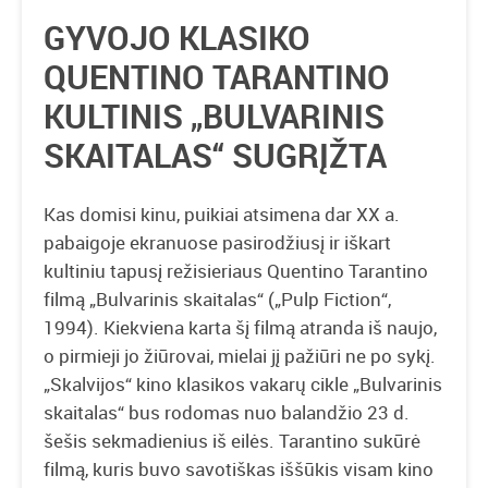
GYVOJO KLASIKO
QUENTINO TARANTINO
KULTINIS „BULVARINIS
SKAITALAS“ SUGRĮŽTA
Kas domisi kinu, puikiai atsimena dar XX a.
pabaigoje ekranuose pasirodžiusį ir iškart
kultiniu tapusį režisieriaus Quentino Tarantino
filmą „Bulvarinis skaitalas“ („Pulp Fiction“,
1994). Kiekviena karta šį filmą atranda iš naujo,
o pirmieji jo žiūrovai, mielai jį pažiūri ne po sykį.
„Skalvijos“ kino klasikos vakarų cikle „Bulvarinis
skaitalas“ bus rodomas nuo balandžio 23 d.
šešis sekmadienius iš eilės. Tarantino sukūrė
filmą, kuris buvo savotiškas iššūkis visam kino