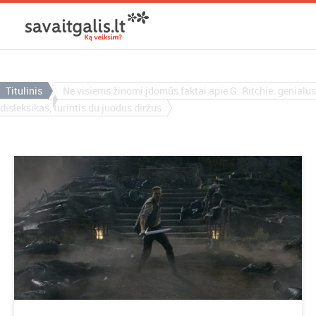
Titulinis
Ne visiems žinomi įdomūs faktai apie G. Ritchie: genialus
disleksikas, turintis du juodus diržus