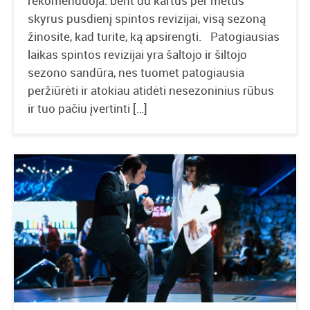
rekomenduoja: bent du kartus per metus
skyrus pusdienį spintos revizijai, visą sezoną
žinosite, kad turite, ką apsirengti. Patogiausias
laikas spintos revizijai yra šaltojo ir šiltojo
sezono sandūra, nes tuomet patogiausia
peržiūrėti ir atokiau atidėti nesezoninius rūbus
ir tuo pačiu įvertinti […]