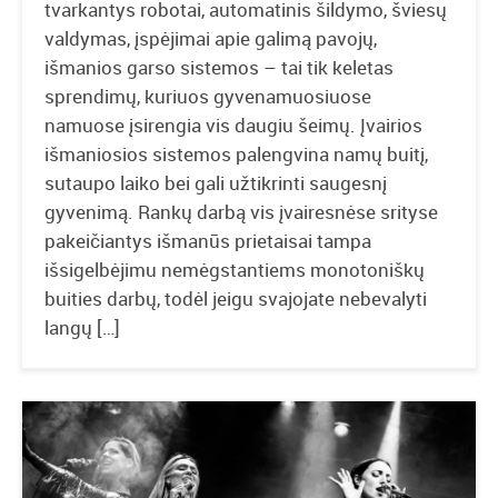
tvarkantys robotai, automatinis šildymo, šviesų
valdymas, įspėjimai apie galimą pavojų,
išmanios garso sistemos – tai tik keletas
sprendimų, kuriuos gyvenamuosiuose
namuose įsirengia vis daugiu šeimų. Įvairios
išmaniosios sistemos palengvina namų buitį,
sutaupo laiko bei gali užtikrinti saugesnį
gyvenimą. Rankų darbą vis įvairesnėse srityse
pakeičiantys išmanūs prietaisai tampa
išsigelbėjimu nemėgstantiems monotoniškų
buities darbų, todėl jeigu svajojate nebevalyti
langų […]